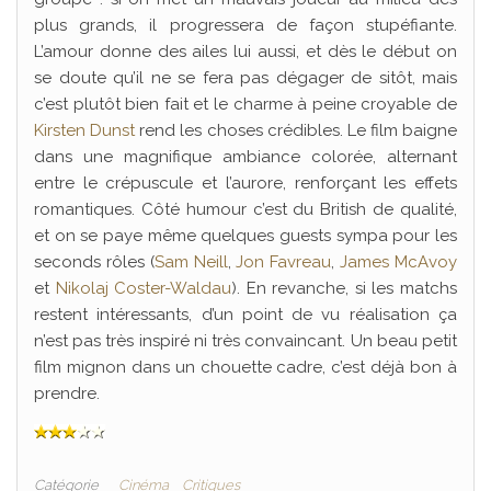
plus grands, il progressera de façon stupéfiante.
L’amour donne des ailes lui aussi, et dès le début on
se doute qu’il ne se fera pas dégager de sitôt, mais
c’est plutôt bien fait et le charme à peine croyable de
Kirsten Dunst
rend les choses crédibles. Le film baigne
dans une magnifique ambiance colorée, alternant
entre le crépuscule et l’aurore, renforçant les effets
romantiques. Côté humour c’est du British de qualité,
et on se paye même quelques guests sympa pour les
seconds rôles (
Sam Neill
,
Jon Favreau
,
James McAvoy
et
Nikolaj Coster-Waldau
). En revanche, si les matchs
restent intéressants, d’un point de vu réalisation ça
n’est pas très inspiré ni très convaincant. Un beau petit
film mignon dans un chouette cadre, c’est déjà bon à
prendre.
Catégorie
Cinéma
Critiques