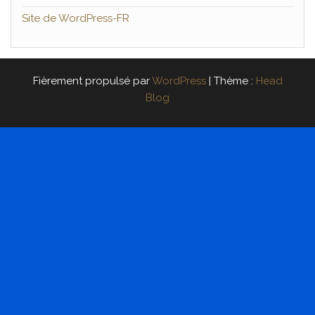
Site de WordPress-FR
Fièrement propulsé par
WordPress
|
Thème :
Head
Blog