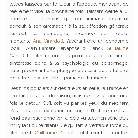
lettres laissées par le tueur à l’époque, menaçant de
réellement viser la prochaine fois), laissant derrière lui
nombre de témoins qui ont immanquablement
conduit à son arrestation à la stupéfaction générale
(surtout sa compagne, incarnée par l’étoile
montante
Ana Girardot
), s’avérant être un gendarme
local : Alain Lamare, rebaptisé ici Franck (
Guillaume
Canet
). Le film, raconté du point de vu du meurtrier,
s’intéresse donc à la psychologie du personnage,
nous proposant une plongée au cœur de sa folie et
de la traque à laquelle il participait lui-même.
Des films policiers sur des tueurs en série, la France en
produit plus que de raison, mais celui vaut pour une
fois le détour. Qu’il soit vu par les yeux du méchant
n’est pas une révolution en soi, et l’histoire n’est au
fond pas folichonne (on a déjà vu tueur en série plus
intriguant ou terrifiant). Ce qui fait la véritable force du
film, c’est
Guillaume Canet
, totalement à contre-