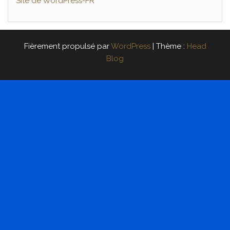
Site de WordPress-FR
Fièrement propulsé par
WordPress
|
Thème :
Head
Blog