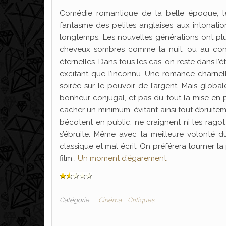
Comédie romantique de la belle époque, le 
fantasme des petites anglaises aux intonatio
longtemps. Les nouvelles générations ont pl
cheveux sombres comme la nuit, ou au cont
éternelles. Dans tous les cas, on reste dans l’éta
excitant que l’inconnu. Une romance charnell
soirée sur le pouvoir de l’argent. Mais globa
bonheur conjugal, et pas du tout la mise en 
cacher un minimum, évitant ainsi tout ébruitemen
bécotent en public, ne craignent ni les rago
s’ébruite. Même avec la meilleure volonté d
classique et mal écrit. On préférera tourner la 
film :
Un moment d’égarement
.
Catégorie
Cinéma
Critiques