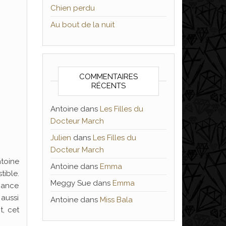
Chien perdu
Au bout de la nuit
COMMENTAIRES
RÉCENTS
Antoine
dans
Les Filles du
Docteur March
Julien
dans
Les Filles du
Docteur March
ntoine
Antoine
dans
Emma
tible.
Meggy Sue
dans
Emma
omance
 aussi
Antoine
dans
Miss Bala
t, cet