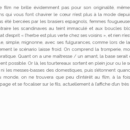
film ne brille évidemment pas pour son originalité, même 
ns qui vous font chavirer le cœur n’est plus à la mode depui
us été bercées par les brasiers espagnols, femmes fougueuse
raire les scandinaves au teint immaculé et aux boucles bl
t d’esprit « l’herbe est plus verte chez ses voisins », et rien n’es
e, simple, mignonne, avec ses fulgurances, comme lors de la
lement le scénario laisse froid. On comprend la tromperie, mo
pratique. Quant on a une maîtresse / un amant, la base serait
t possible. Or là, les tourtereaux sortent en plein jour ou le so
t ni les messes-basses des domestiques, puis s’étonnent quan
u monde, on ne trouvera que peu d’intérêt au film, à la fois
page et se focaliser sur le fils, actuellement à l’affiche d’un trè