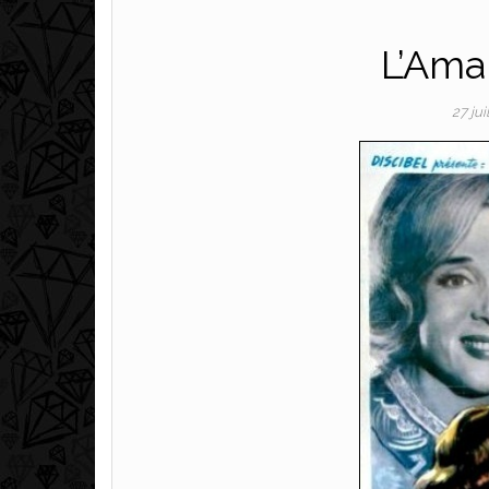
L’Ama
27 jui