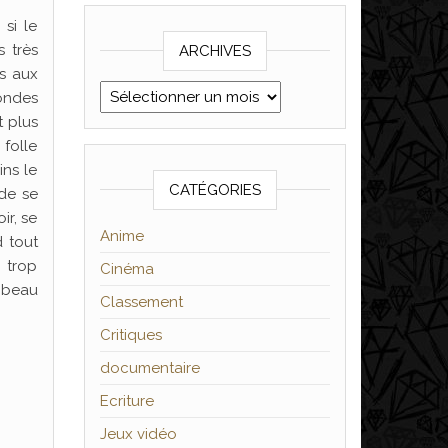
si le
s très
ARCHIVES
s aux
Archives
ondes
t plus
 folle
ins le
CATÉGORIES
 de se
ir, se
Anime
d tout
 trop
Cinéma
s beau
Classement
Critiques
documentaire
Ecriture
Jeux vidéo