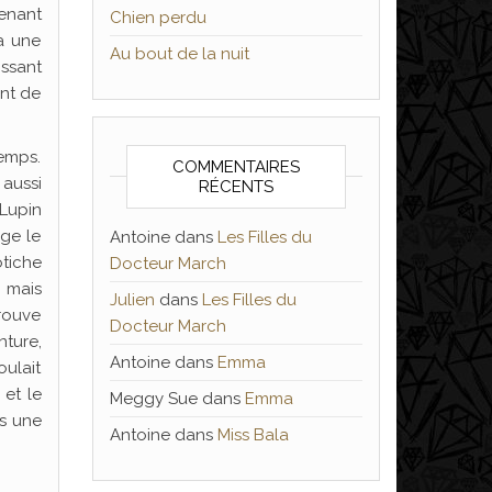
enant
Chien perdu
a une
Au bout de la nuit
issant
ant de
temps.
COMMENTAIRES
aussi
RÉCENTS
 Lupin
age le
Antoine
dans
Les Filles du
otiche
Docteur March
, mais
Julien
dans
Les Filles du
rouve
Docteur March
nture,
Antoine
dans
Emma
oulait
 et le
Meggy Sue
dans
Emma
ns une
Antoine
dans
Miss Bala