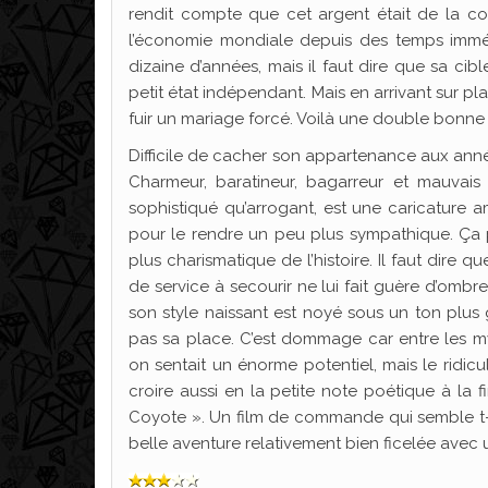
rendit compte que cet argent était de la c
l’économie mondiale depuis des temps immém
dizaine d’années, mais il faut dire que sa cibl
petit état indépendant. Mais en arrivant sur plac
fuir un mariage forcé. Voilà une double bonne ra
Difficile de cacher son appartenance aux année
Charmeur, baratineur, bagarreur et mauvais
sophistiqué qu’arrogant, est une caricature 
pour le rendre un peu plus sympathique. Ça p
plus charismatique de l’histoire. Il faut dire
de service à secourir ne lui fait guère d’ombr
son style naissant est noyé sous un ton plu
pas sa place. C’est dommage car entre les my
on sentait un énorme potentiel, mais le ridic
croire aussi en la petite note poétique à la f
Coyote ». Un film de commande qui semble t-i
belle aventure relativement bien ficelée avec 