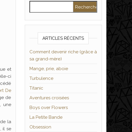
Rechercher :
ARTICLES RÉCENTS
Comment devenir riche (grâce à
sa grand-mère)
Mange, prie, aboie
gue et
lle-ci
Turbulence
uccédé
Titanic
rt De
age de
Aventures croisées
, une
Boys over Flowers
La Petite Bande
 de la
Obsession
 il se