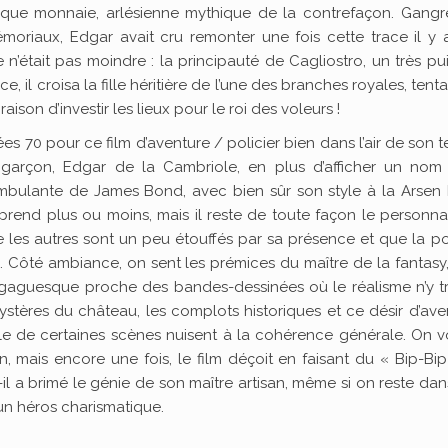
oque monnaie, arlésienne mythique de la contrefaçon. Gangr
oriaux, Edgar avait cru remonter une fois cette trace il y 
e n’était pas moindre : la principauté de Cagliostro, un très pu
e, il croisa la fille héritière de l’une des branches royales, tent
ison d’investir les lieux pour le roi des voleurs !
s 70 pour ce film d’aventure / policier bien dans l’air de son 
 garçon, Edgar de la Cambriole, en plus d’afficher un nom 
ambulante de James Bond, avec bien sûr son style à la Arsen
rend plus ou moins, mais il reste de toute façon le personn
 que les autres sont un peu étouffés par sa présence et que la p
e. Côté ambiance, on sent les prémices du maître de la fantasy
s gaguesque proche des bandes-dessinées où le réalisme n’y t
stères du château, les complots historiques et ce désir d’ave
ule de certaines scènes nuisent à la cohérence générale. On v
in, mais encore une fois, le film déçoit en faisant du « Bip-Bip
l a brimé le génie de son maître artisan, même si on reste da
un héros charismatique.