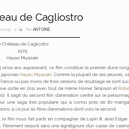
eau de Cagliostro
Par
ANTOINE
ril 2014
0
e Château de Cagliostro
1979
Hayao Miyazaki
l
onze ans auparavant, ce film constitue le premier d’une lon
r japonais
Hayao Miyazaki
. Comme la plupart de ses œuvres, ce
France où pas moins de trois versions de doublage se sont s
nitive sortie en 2011 avec tout de même Homer Simpson et
Robe
is). Il s’agit du second film d’animation centré sur le personn
ioleur, une saga très populaire qui a connu près de 80 manga
donc à ce jour six films d’animations dont voici le second.
e film nous fait partir en compagnie de Lupin III, alias Edgar
t. Fièrement ressorti sans une égratignure d’un casse de casino,