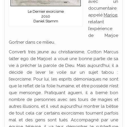
avec un
documentaire
Le Dernier exorcisme
appelé
Marjoe
,
2010
Daniel Stamm
relatant
l’expérience
de Marjoe
Gortner dans ce milieu.
Converti très jeune au christianisme, Cotton Marcus
(alter ego de Marjoe) a voué une bonne partie de sa
vie à prêcher la parole de Dieu. Mais aujourd’hui, il a
décidé de lever le voile sur un sujet tabou :
l’exorcisme. Pour lui, les esprits démoniaques ne sont
que le reflet de la folie humaine, et être possédé n’est
que mensonge. Pratiquant aguerri, il a berné bon
nombre de personnes avec ses tours de magies et
autres illusions, et il veut aujourd’hui montrer la bêtise
de tout cela car certains exorcismes tournent parfois
mal et des gens sont tués. Accompagné par une
équipe télévisé, il va leur démontrer le subterfuge