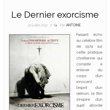
Le Dernier exorcisme
Par
ANTOINE
30 juillet 2013
0
Faisant écho
au célèbre film
de 1974 sur
cette pratique
chrétienne qui
consiste à
enlever du
corps d’un
innocent
l’esprit d’un
démon, le film
s’inspire d’un
sujet abordé