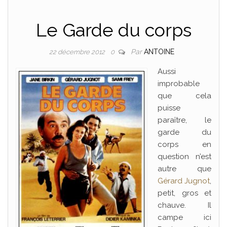
Le Garde du corps
Par
ANTOINE
22 décembre 2012
0
Aussi
improbable
que cela
puisse
paraître, le
garde du
corps en
question n’est
autre que
Gérard Jugnot
,
petit, gros et
chauve. Il
campe ici