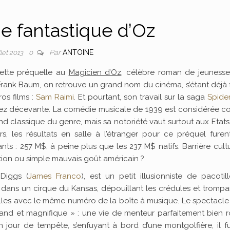
 fantastique d’Oz
Par
ANTOINE
llet 2013
0
ette préquelle au
Magicien d’Oz
, célèbre roman de jeunesse 
 Frank Baum, on retrouve un grand nom du cinéma, s’étant déjà 
os films :
Sam Raimi
. Et pourtant, son travail sur la saga
Spide
sez décevante. La comédie musicale de 1939 est considérée 
d classique du genre, mais sa notoriété vaut surtout aux Etats
urs, les résultats en salle à l’étranger pour ce préquel furen
ts : 257 M$, à peine plus que les 237 M$ natifs. Barrière cultu
ion ou simple mauvais goût américain ?
Diggs (
James Franco
), est un petit illusionniste de pacotil
dans un cirque du Kansas, dépouillant les crédules et trompa
filles avec le même numéro de la boîte à musique. Le spectacle
rand et magnifique » : une vie de menteur parfaitement bien 
n jour de tempête, s’enfuyant à bord d’une montgolfière, il fu