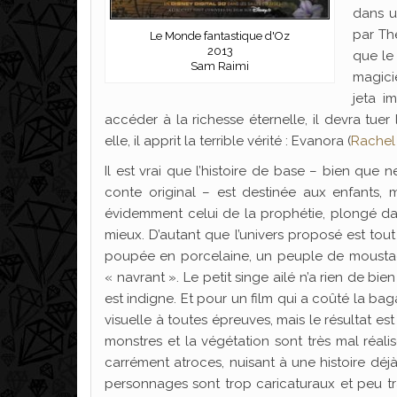
dans u
par Th
Le Monde fantastique d'Oz
2013
que le
Sam Raimi
magicie
jeta i
accéder à la richesse éternelle, il devra tuer 
elle, il apprit la terrible vérité : Evanora (
Rachel
Il est vrai que l’histoire de base – bien que
conte original – est destinée aux enfants,
évidemment celui de la prophétie, plongé dan
mieux. D’autant que l’univers proposé est tou
poupée en porcelaine, un peuple de moustachu
« navrant ». Le petit singe ailé n’a rien de bie
est indigne. Et pour un film qui a coûté la bag
visuelle à toutes épreuves, mais le résultat est 
monstres et la végétation sont très mal réal
carrément atroces, nuisant à une histoire déjà
personnages sont trop caricaturaux et peu trav