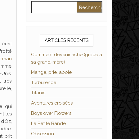
Rechercher :
ARTICLES RÉCENTS
écrit
frotté
Comment devenir riche (grâce à
r-man
sa grand-mère)
comme
Mange, prie, aboie
-Unis.
t très
Turbulence
relle,
Titanic
Aventures croisées
le qui
Boys over Flowers
nt les
 d’Oz,
La Petite Bande
rodée.
Obsession
t prit