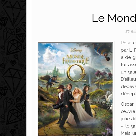
Le Monde
20 jui
Pour c
par L.
à de gr
fut as
un gran
D’aille
décevan
décept
Oscar 
œuvre 
jolies 
« le g
Mais u