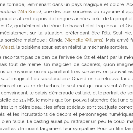
ne tornade, l’emmenant dans un pays magique et coloré. Accu
eodoria (
Mila Kunis
), une des trois sorcières du royaume, il a
 peuple attend depuis de longues années celui de la prophéti
n Oz, qui hériterait du trône. Le hasard était trop beau, et Os
mmédiatement sur la situation, prétendant être l’élu. Seul hic
la sorcière maléfique : Glinda (
Michelle Williams
). Mais arrivé 
 Weisz
), la troisième sœur, est en réalité la méchante sorcière.
 ne racontant pas ce pan de l’arrivée de Oz et étant par là m
 mais tout de même. Un magicien de cabarets, qu’on imagine
s un royaume où se querellent trois sorcières, on pouvait e
t sauf imaginatif ou spectaculaire. Quand on se retrouve face
s et un autre de barbus, le seul mot qui nous vient à l’espr
n convaincant, le palais d’émeraude est laid, et le portrait de so
atelle de 215 M$, le moins que l’on pouvait attendre était une q
très loin d’être beau : les effets spéciaux sont tout juste correct
isés, et les incrustations de décors et personnages numérique
 bien faible. Le casting aurait pu rattraper un peu le coup, ma
aillés, diminuant largement leur sympathie. Pour un film famil