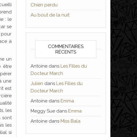
eilli
Chien perdu
pprend
Au bout de la nuit
e : le
car se
, pour
face à
COMMENTAIRES
RÉCENTS
ême un
Antoine
dans
Les Filles du
 être
Docteur March
spérer
 à une
Julien
dans
Les Filles du
it est
Docteur March
rcière
Antoine
dans
Emma
ualité
s, les
Meggy Sue
dans
Emma
s sont
Antoine
dans
Miss Bala
is les
ial si