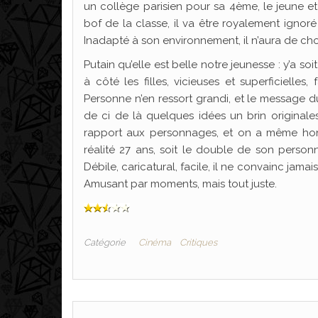
un collège parisien pour sa 4ème, le jeune et
bof de la classe, il va être royalement igno
Inadapté à son environnement, il n’aura de ch
Putain qu’elle est belle notre jeunesse : y’a so
à côté les filles, vicieuses et superficielle
Personne n’en ressort grandi, et le message d
de ci de là quelques idées un brin originales
rapport aux personnages, et on a même honte
réalité 27 ans, soit le double de son person
Débile, caricatural, facile, il ne convainc jama
Amusant par moments, mais tout juste.
Catégorie
Cinéma
Critiques