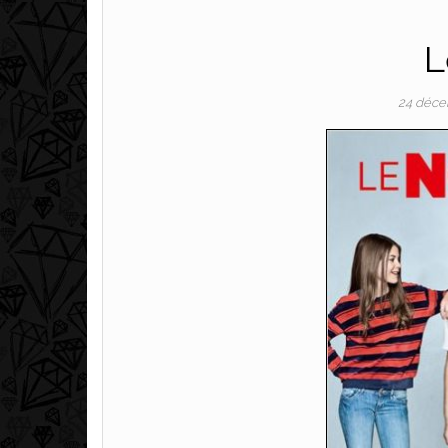
L
24 déce