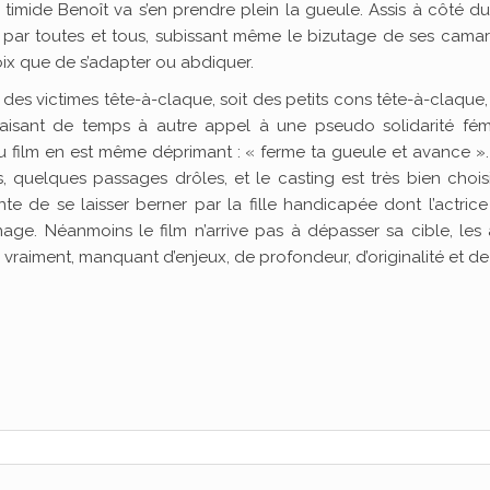
 timide Benoît va s’en prendre plein la gueule. Assis à côté d
ré par toutes et tous, subissant même le bizutage de ses cama
oix que de s’adapter ou abdiquer.
it des victimes tête-à-claque, soit des petits cons tête-à-claque
s, faisant de temps à autre appel à une pseudo solidarité fém
u film en est même déprimant : « ferme ta gueule et avance ». 
, quelques passages drôles, et le casting est très bien chois
 de se laisser berner par la fille handicapée dont l’actrice
nage. Néanmoins le film n’arrive pas à dépasser sa cible, les
is vraiment, manquant d’enjeux, de profondeur, d’originalité et de 