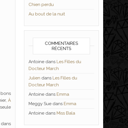
Chien perdu
Au bout de la nuit
COMMENTAIRES
RÉCENTS
Antoine
dans
Les Filles du
Docteur March
Julien
dans
Les Filles du
Docteur March
s bons
Antoine
dans
Emma
nier,
À
Meggy Sue
dans
Emma
 seule
Antoine
dans
Miss Bala
é dans