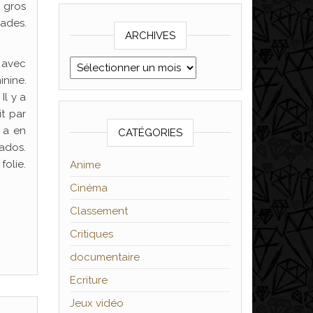
u gros
rades.
ARCHIVES
, avec
Archives
inine.
Il y a
it par
 a en
CATÉGORIES
 ados.
folie.
Anime
Cinéma
Classement
Critiques
documentaire
Ecriture
Jeux vidéo