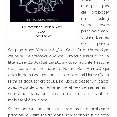
manque pas
de proposer
un casting
solide avec
Le Portrait de Dorian Gray
principalemen
2009
Oliver Parker
t Ben Barnes
(le prince
Caspian dans
Narnia 2 & 3
) et Colin Firth (
Un mariage
de rêve, Le Discours d’un roi
). Grand classique de la
littérature,
Le Portrait de Dorian Gray
raconte l’histoire
d’un jeune homme appelé Dorian (Ben Barnes) qui
décide de suivre les conseils de son ami Henry (Colin
Firth) et d’abuser de tout. Il ira jusqu’à passer un pacte
avec le diable pour rester jeune et beau en enfermant
son âme dans un tableau de lui, vieillissant et
moisissant à sa place.
Si les acteurs ne sont pas trop mal, le problème
principal du film réside dans son scénario bien trop