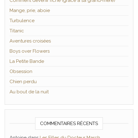
Comment devenir riche (grâce à sa grand-mère)
Mange, prie, aboie
Turbulence
Titanic
Aventures croisées
Boys over Flowers
La Petite Bande
Obsession
Chien perdu
Au bout de la nuit
COMMENTAIRES RÉCENTS
Antoine
dans
Les Filles du Docteur March