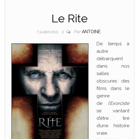
Le Rite
Par
ANTOINE
7 juillet 2011
0
De temps à
autre
débarquent
dans nos
salles
obscures des
films dans le
genre
de
l’Exorciste
se vantant
d’être tiré
d’une histoire
vraie.