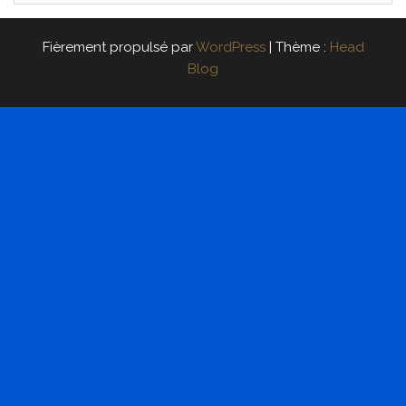
Fièrement propulsé par
WordPress
|
Thème :
Head
Blog