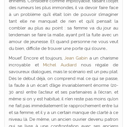
ennemis. Considéré comme impitoyable, faisant l’objet
des rumeurs les plus immondes, il va devoir faire face
à un problème qu’il était loin de pouvoir s’imaginer
tant elle ne manquait de rien et qu’il pensait la
combler au plus au point : sa femme va du jour au
lendemain se faire la malle, ayant prit la fuite avec un
amour de jeunesse. Et quand personne ne vous veut
du bien, difficile de trouver une porte qui s’ouvre…
Mouef. Encore et toujours,
Jean Gabin
a un charisme
incroyable et
Michel Audiard
nous régale de
savoureux dialogues, mais le scénario est un peu plat.
Dès le début déjà, on comprend mal ce qui se passe,
la faute à un écart d’âge invariablement énorme (20-
30 ans) entre l’acteur et ses partenaires à l’écran, et
même si on y est habitué, il n’en reste pas moins qu’on
ne fait pas immédiatement le rapprochement entre lui
et sa femme, et il y a un certain manque de clarté à ce
niveau là. De même, un ancien ouvrier devenu patron
qui se livre à une confrontation avec ses anciens