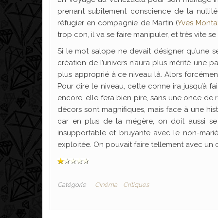
prenant subitement conscience de la nullit
réfugier en compagnie de Martin (
Yves Mont
trop con, il va se faire manipuler, et très vite 
Si le mot salope ne devait désigner qu’une s
création de l’univers n’aura plus mérité une p
plus approprié à ce niveau là. Alors forcément
Pour dire le niveau, cette conne ira jusqu’à f
encore, elle fera bien pire, sans une once de r
décors sont magnifiques, mais face à une his
car en plus de la mégère, on doit aussi se
insupportable et bruyante avec le non-marié f
exploitée. On pouvait faire tellement avec un cadr
Catégorie
Cinéma
Critiques