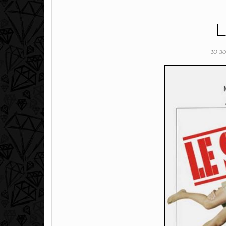
L
10 a