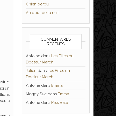
Chien perdu
Au bout de la nuit
COMMENTAIRES
RÉCENTS
Antoine
dans
Les Filles du
Docteur March
Julien
dans
Les Filles du
Docteur March
olue,
Antoine
dans
Emma
ici un
Meggy Sue
dans
Emma
lions
 seule
Antoine
dans
Miss Bala
 comme