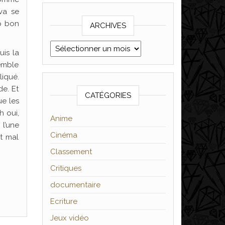
va se
p bon
ARCHIVES
Archives
uis la
semble
liqué.
de. Et
CATÉGORIES
ue les
h oui,
Anime
l’une
Cinéma
nt mal
Classement
Critiques
documentaire
Ecriture
Jeux vidéo