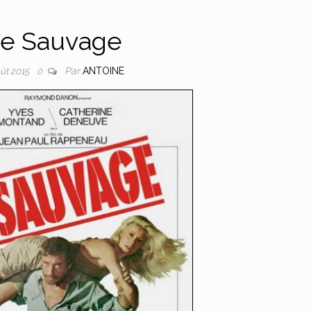
e Sauvage
Par
ANTOINE
oût 2015
0