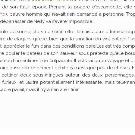
é de son futur époux. Prenant la poudre d’escampette, elle 
and
), pauvre homme qui n’avait rien demandé à personne. Tro
se débarrasser de Nelly va s’avérer impossible.
eule personne, alors ce serait elle. Jamais aucune femme dep
aire de claques qu’elle, bien que la sanction du viol collectif 
, apprécier le film dans des conditions pareilles est très comp
aire couler le bateau de son sauveur sous prétexte qu’elle bou
emord ni sentiment de culpabilité. Il est vrai qu’on voyage et q
toire aussi profondément débile ça n’est que peu de choses. E
 coltiner deux sous-intrigues autour des deux personnages, 
urieux, et l’autre potentiellement intéressante, mais telleme
e pareil, mais il n’y a rien à en tirer.