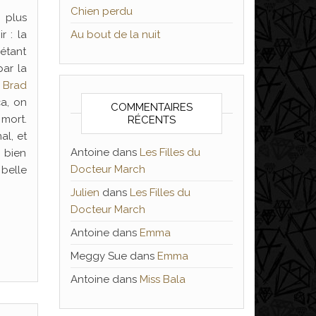
Chien perdu
n plus
r : la
Au bout de la nuit
 étant
par la
à
Brad
ça, on
COMMENTAIRES
 mort.
RÉCENTS
al, et
Antoine
dans
Les Filles du
 bien
Docteur March
 belle
Julien
dans
Les Filles du
Docteur March
Antoine
dans
Emma
Meggy Sue
dans
Emma
Antoine
dans
Miss Bala