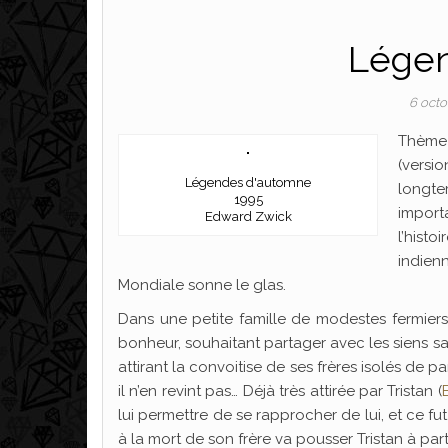
Légen
6 oct
Thème 
(versi
Légendes d'automne
longte
1995
import
Edward Zwick
l’hist
indie
Mondiale sonne le glas.
Dans une petite famille de modestes fermiers
bonheur, souhaitant partager avec les siens s
attirant la convoitise de ses frères isolés de pa
il n’en revint pas… Déjà très attirée par Tristan (
lui permettre de se rapprocher de lui, et ce f
à la mort de son frère va pousser Tristan à parti