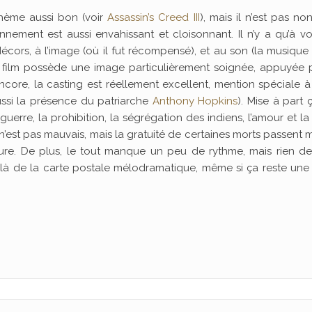
 thème aussi bon (voir
Assassin’s Creed III
), mais il n’est pas no
nement est aussi envahissant et cloisonnant. Il n’y a qu’à voi
cors, à l’image (où il fut récompensé), et au son (la musique
le film possède une image particulièrement soignée, appuyée 
core, la casting est réellement excellent, mention spéciale 
aussi la présence du patriarche
Anthony Hopkins
). Mise à part 
uerre, la prohibition, la ségrégation des indiens, l’amour et la
est pas mauvais, mais la gratuité de certaines morts passent m
ure. De plus, le tout manque un peu de rythme, mais rien de
delà de la carte postale mélodramatique, même si ça reste une