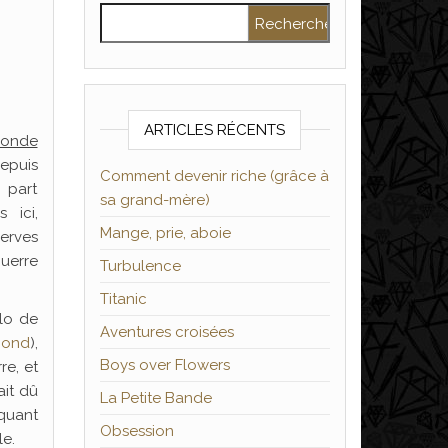
Rechercher :
ARTICLES RÉCENTS
onde
depuis
Comment devenir riche (grâce à
 part
sa grand-mère)
 ici,
Mange, prie, aboie
erves
uerre
Turbulence
Titanic
alo de
Aventures croisées
mond
),
Boys over Flowers
re, et
ait dû
La Petite Bande
 quant
Obsession
le.