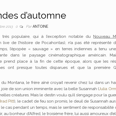
des d’automne
Par
ANTOINE
obre 2013
0
très populaire, qui à l’exception notable du
Nouveau M
on live de l’histoire de Pocahontas), n’a pas été représenté 
mps, l’épopée « sauvage » en terres indiennes a tenu une
ante dans le paysage cinématographique américain. Mais
oire prend place à la fin de cette époque, alors que les rés
nnes ont presque toutes disparues et que la première G
 du Montana, le frère aîné croyait revenir chez lui dans un h
a joie de son union imminente avec la belle Susannah (
Julia Or
reilles créatures. Mais le destin voulu qu’il s’engage pour la guer
Brad Pitt
), le cadet de feu son promis, le deuil de Susannah aur
ut le cas pendant un temps, mais le sentiment de responsabilité
r, au bonheur d’Alfred, le troisième frère, lui aussi amoureux d’el