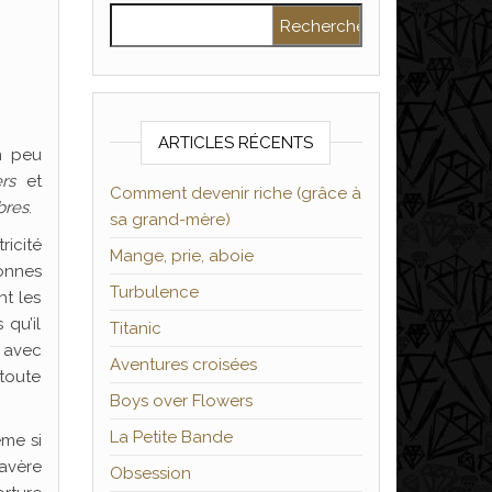
Rechercher :
ARTICLES RÉCENTS
n peu
rs
et
Comment devenir riche (grâce à
bres
.
sa grand-mère)
ricité
Mange, prie, aboie
onnes
Turbulence
nt les
 qu’il
Titanic
 avec
Aventures croisées
toute
Boys over Flowers
La Petite Bande
ême si
s’avère
Obsession