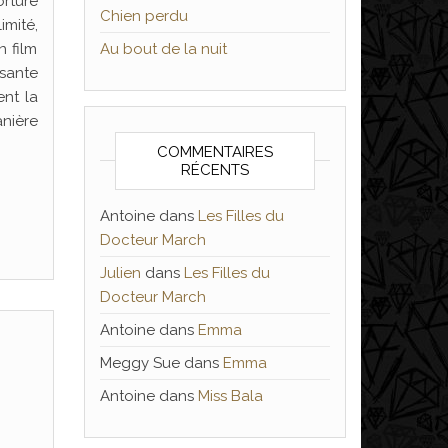
rture
Chien perdu
imité,
n film
Au bout de la nuit
ssante
ent la
anière
COMMENTAIRES
RÉCENTS
Antoine
dans
Les Filles du
Docteur March
Julien
dans
Les Filles du
Docteur March
Antoine
dans
Emma
Meggy Sue
dans
Emma
Antoine
dans
Miss Bala