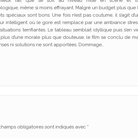
mieux fait que se soit au niveau mise en scène et to
logique, même si moins effrayant. Malgré un budget plus que l
ets spéciaux sont bons. Une fois n’est pas coutume, il s’agit d’u
eur intelligent où le gore est remplacé par une ambiance stre
situations terrifiantes. Le tableau semblait idyllique puis s’en vi
n plus d’une morale plus que douteuse, le film se conclu de m
ponses ni solutions ne sont apportées. Dommage…
champs obligatoires sont indiqués avec
*