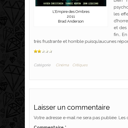
bien 
psycho
L'Empire des Ombres
les eff
2011
d’horr
Brad Anderson
et des 
fin… E
très frustrante et horrible puisqu’aucunes ré
Catégorie
Cinéma
Critiques
Laisser un commentaire
Votre adresse e-mail ne sera pas publiée.
Les 
Commentaire
*