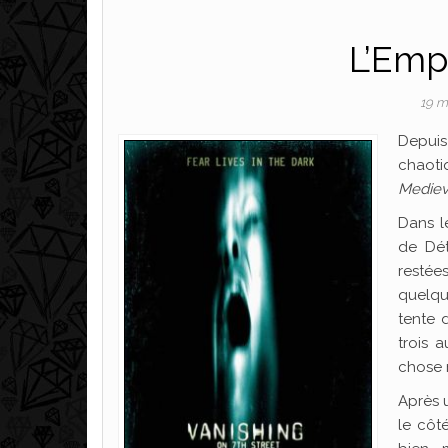
L’Emp
19 m
Depui
chaot
Medieva
Dans le
de Dét
restées
quelqu
tente 
trois 
chose n
Après u
le côt