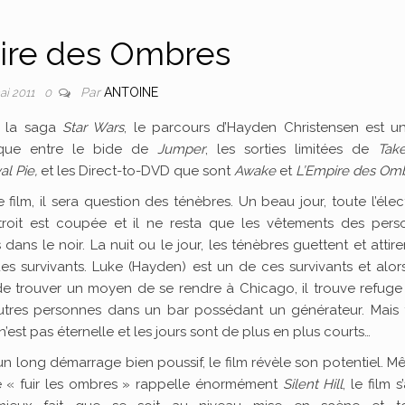
ire des Ombres
Par
ANTOINE
ai 2011
0
s la saga
Star Wars
, le parcours d’Hayden Christensen est u
ique entre le bide de
Jumper
, les sorties limitées de
Take
l Pie,
et les Direct-to-DVD que sont
Awake
et
L’Empire des Om
 film, il sera question des ténèbres. Un beau jour, toute l’élect
roit est coupée et il ne resta que les vêtements des pers
 dans le noir. La nuit ou le jour, les ténèbres guettent et attire
es survivants. Luke (Hayden) est un de ces survivants et alors
de trouver un moyen de se rendre à Chicago, il trouve refuge
autres personnes dans un bar possédant un générateur. Mais 
’est pas éternelle et les jours sont de plus en plus courts…
n long démarrage bien poussif, le film révèle son potentiel. M
é « fuir les ombres » rappelle énormément
Silent Hill
, le film 