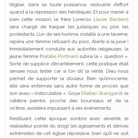
l’église, dans sa toute puissance, redouble d’effort
quand à la répression des hérétiques. Et pour mener à
bien cette mission, le frère Lorenzo (
Javier Bardem
)
sera chargé de traquer les judaïques ou pire, les
protestants. L’un de ses homme, installé à une taverne,
repéra une femme refusant du porc. Alerte à la juive !
Immédiatement conduite aux autorités religieuses, la
jeune femme (
Natalie Portman
) subira la « question ».
Sorte de supplice d’écartèlement, cette pratique était
sensée nous tester car si l’on dit la vérité, Dieu nous
permet de supporter la douleur. Bien qu’innocente,
elle sera enfermée sans autre forme de procès que
son aveu « indiscutable ». Goya (
Stellan Skarsgard
), le
célèbre peintre, proche des bourreaux et de la
victime, assistera impuissant à ses évènements.
Restituant cette époque sombre avec sévérité, le
réalisateur pointe du doigt les agissements et dérives
extrémistes de cet église répressive, bien qu’il ne soit