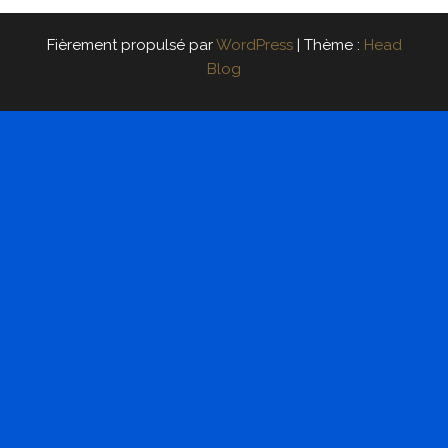
Fièrement propulsé par
WordPress
|
Thème :
Head
Blog