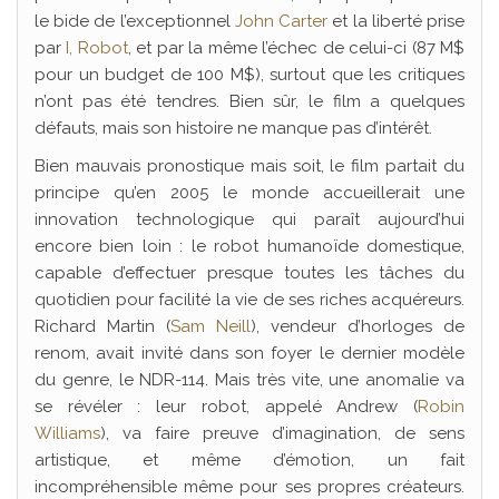
le bide de l’exceptionnel
John Carter
et la liberté prise
par
I, Robot
, et par la même l’échec de celui-ci (87 M$
pour un budget de 100 M$), surtout que les critiques
n’ont pas été tendres. Bien sûr, le film a quelques
défauts, mais son histoire ne manque pas d’intérêt.
Bien mauvais pronostique mais soit, le film partait du
principe qu’en 2005 le monde accueillerait une
innovation technologique qui paraît aujourd’hui
encore bien loin : le robot humanoïde domestique,
capable d’effectuer presque toutes les tâches du
quotidien pour facilité la vie de ses riches acquéreurs.
Richard Martin (
Sam Neill
), vendeur d’horloges de
renom, avait invité dans son foyer le dernier modèle
du genre, le NDR-114. Mais très vite, une anomalie va
se révéler : leur robot, appelé Andrew (
Robin
Williams
), va faire preuve d’imagination, de sens
artistique, et même d’émotion, un fait
incompréhensible même pour ses propres créateurs.