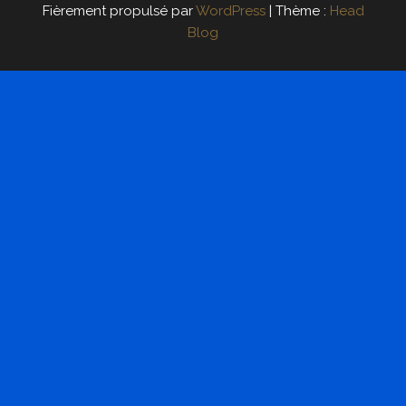
Fièrement propulsé par
WordPress
|
Thème :
Head
Blog