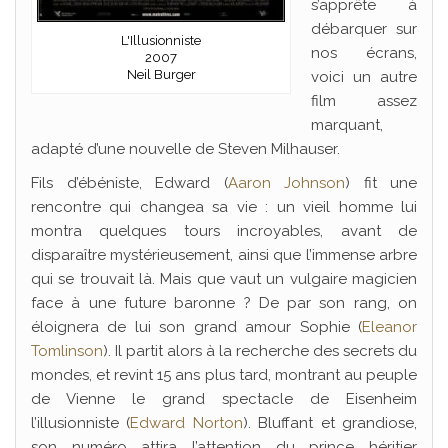
s’apprête à
débarquer sur
L'Illusionniste
nos écrans,
2007
Neil Burger
voici un autre
film assez
marquant,
adapté d’une nouvelle de Steven Milhauser.
Fils d’ébéniste, Edward (
Aaron Johnson
) fit une
rencontre qui changea sa vie : un vieil homme lui
montra quelques tours incroyables, avant de
disparaître mystérieusement, ainsi que l’immense arbre
qui se trouvait là. Mais que vaut un vulgaire magicien
face à une future baronne ? De par son rang, on
éloignera de lui son grand amour Sophie (
Eleanor
Tomlinson
). Il partit alors à la recherche des secrets du
mondes, et revint 15 ans plus tard, montrant au peuple
de Vienne le grand spectacle de Eisenheim
l’illusionniste (
Edward Norton
). Bluffant et grandiose,
son numéro attira l’attention du prince héritier