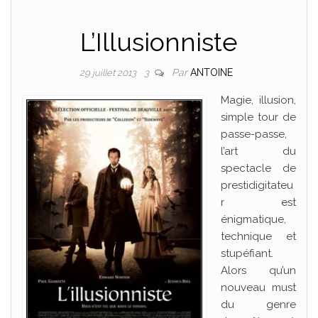
L’Illusionniste
Par
ANTOINE
29 juillet 2013
3
Magie, illusion,
simple tour de
passe-passe,
l’art du
spectacle de
prestidigitateu
r est
énigmatique,
technique et
stupéfiant.
Alors qu’un
nouveau must
du genre