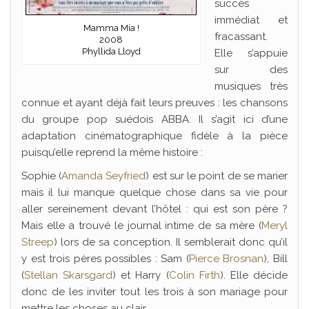
succès
immédiat et
Mamma Mia !
fracassant.
2008
Phyllida Lloyd
Elle s’appuie
sur des
musiques très
connue et ayant déjà fait leurs preuves : les chansons
du groupe pop suédois ABBA. Il s’agit ici d’une
adaptation cinématographique fidèle à la pièce
puisqu’elle reprend la même histoire :
Sophie (
Amanda Seyfried
) est sur le point de se marier
mais il lui manque quelque chose dans sa vie pour
aller sereinement devant l’hôtel : qui est son père ?
Mais elle a trouvé le journal intime de sa mère (
Meryl
Streep
) lors de sa conception. Il semblerait donc qu’il
y est trois pères possibles : Sam (
Pierce Brosnan
), Bill
(
Stellan Skarsgard
) et Harry (
Colin Firth
). Elle décide
donc de les inviter tout les trois à son mariage pour
mettre les choses au clair.