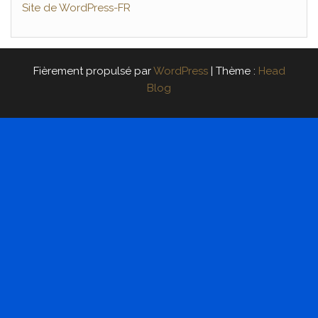
Site de WordPress-FR
Fièrement propulsé par
WordPress
|
Thème :
Head
Blog