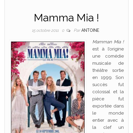
Mamma Mia !
Par
ANTOINE
15 octobre 2011
0
Mamman Mia !
est à l’origine
une comédie
musicale de
théâtre sortie
en 1999. Son
succès fut
colossal et la
pièce fut
exportée dans
le monde
entier avec à
la clef un