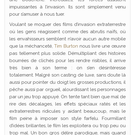
impuissantes à l’invasion. Ils sont simplement venu
pour s’amuser à nous tuer.
Voulant se moquer des films d’invasion extraterrestre
où les gens réagissent comme des abrutis naïfs, où
les envahisseurs semblent n’avoir aucun autre mobile
que la méchanceté,
Tim Burton
nous livre une œuvre
pas tellement plus solide. Démultipliant des histoires
bourrées de clichés pour les rendre risibles, il arrive
très bien à son terme : on s’en désintéresse
totalement. Malgré son casting de luxe, sans doute là
aussi pour pointer du doigt les grosses productions, il
pêche aussi par orgueil, alourdissant les personnages
par un jeu trop appuyé. On tente tant bien que mal de
rire des décalages, les effets spéciaux ratés et les
extraterrestres ridicules y aidant beaucoup, mais le
film peine à imposer son style farfelu. Fourmillant
d’idées brillantes, le film les exploitera ou trop peu ou
trop mal. Un bon gros délire parodique, mais quand