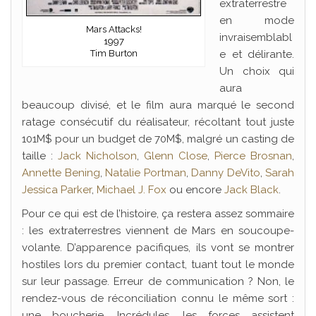
extraterrestre
en mode
Mars Attacks!
invraisemblabl
1997
Tim Burton
e et délirante.
Un choix qui
aura
beaucoup divisé, et le film aura marqué le second
ratage consécutif du réalisateur, récoltant tout juste
101M$ pour un budget de 70M$, malgré un casting de
taille :
Jack Nicholson
,
Glenn Close
,
Pierce Brosnan
,
Annette Bening
,
Natalie Portman
,
Danny DeVito
,
Sarah
Jessica Parker
,
Michael J. Fox
ou encore
Jack Black
.
Pour ce qui est de l’histoire, ça restera assez sommaire
: les extraterrestres viennent de Mars en soucoupe-
volante. D’apparence pacifiques, ils vont se montrer
hostiles lors du premier contact, tuant tout le monde
sur leur passage. Erreur de communication ? Non, le
rendez-vous de réconciliation connu le même sort :
une boucherie. Incrédules, les forces assistent