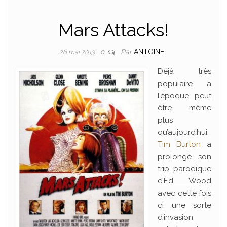
Mars Attacks!
Par
ANTOINE
26 mai 2013
0
Déjà très
populaire à
l’époque, peut
être même
plus
qu’aujourd’hui,
Tim Burton
a
prolongé son
trip parodique
d’
Ed Wood
avec cette fois
ci une sorte
d’invasion