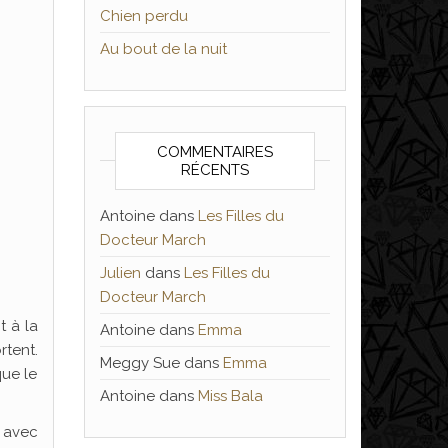
Chien perdu
Au bout de la nuit
COMMENTAIRES
RÉCENTS
Antoine
dans
Les Filles du
Docteur March
Julien
dans
Les Filles du
Docteur March
t à la
Antoine
dans
Emma
rtent.
Meggy Sue
dans
Emma
que le
Antoine
dans
Miss Bala
s avec