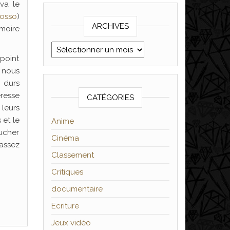
 va le
Bosso
)
ARCHIVES
émoire
Archives
 point
m nous
s durs
éresse
CATÉGORIES
 leurs
 et le
Anime
oucher
Cinéma
 assez
Classement
Critiques
documentaire
Ecriture
Jeux vidéo