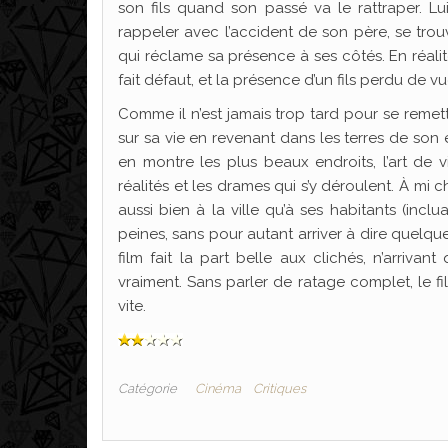
son fils quand son passé va le rattraper. Lu
rappeler avec l’accident de son père, se trouv
qui réclame sa présence à ses côtés. En réali
fait défaut, et la présence d’un fils perdu de vu
Comme il n’est jamais trop tard pour se remet
sur sa vie en revenant dans les terres de son e
en montre les plus beaux endroits, l’art de 
réalités et les drames qui s’y déroulent. À mi 
aussi bien à la ville qu’à ses habitants (incl
peines, sans pour autant arriver à dire quelqu
film fait la part belle aux clichés, n’arriv
vraiment. Sans parler de ratage complet, le fi
vite.
Catégorie
Cinéma
Critiques