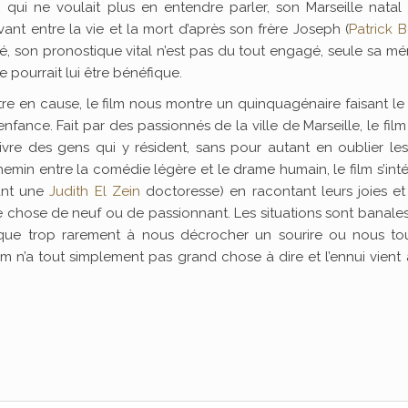
i qui ne voulait plus en entendre parler, son Marseille natal
ant entre la vie et la mort d’après son frère Joseph (
Patrick 
té, son pronostique vital n’est pas du tout engagé, seule sa m
e pourrait lui être bénéfique.
tre en cause, le film nous montre un quinquagénaire faisant le
nfance. Fait par des passionnés de la ville de Marseille, le fil
vivre des gens qui y résident, sans pour autant en oublier le
chemin entre la comédie légère et le drame humain, le film s’int
uant une
Judith El Zein
doctoresse) en racontant leurs joies et
e chose de neuf ou de passionnant. Les situations sont banales
ant que trop rarement à nous décrocher un sourire ou nous t
lm n’a tout simplement pas grand chose à dire et l’ennui vient