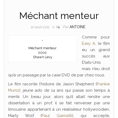
Méchant menteur
Par
ANTOINE
10 août 2011
0
Comme pour
Easy A
, le film
Méchant menteur
eu un grand
2002
succès aux
Shawn Levy
Etats-Unis
mais n’eu droit
qu’à un passage par la case DVD de par chez nous.
Le film raconte l’histoire de Jason Shepherd (
Frankie
Muniz
), jeune ado de 14 ans qui passe son temps à
mentir. Un beau jour, alors qu’il allait rendre une
dissertation à un prof, il se fait renverser par une
limousine appartenant à un réalisateur hollywoodien,
Marty Wolf (
Paul Giamatti
), qui accepte,