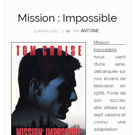
Mission : Impossible
Par
ANTOINE
5 janvier 2013
0
Mission :
Impossible
,
nous vient
d’une série,
débarquée sur
nos écrans de
télévision en
1966. Forte de
son succès,
elle s’étala sur
sept saisons et
connu une
adaptation