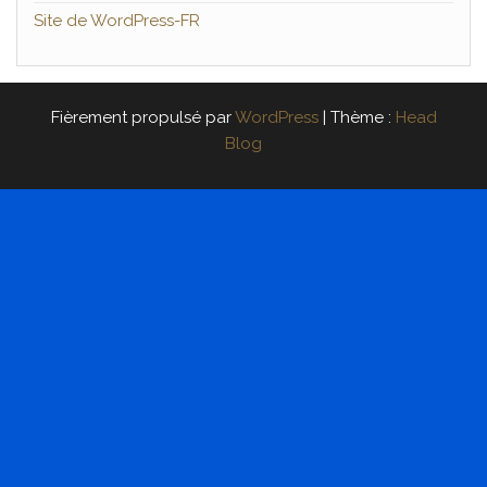
Site de WordPress-FR
Fièrement propulsé par
WordPress
|
Thème :
Head
Blog