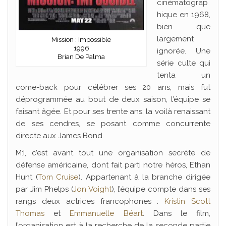
cinématograp
hique en 1968,
bien que
largement
Mission : Impossible
1996
ignorée. Une
Brian De Palma
série culte qui
tenta un
come-back pour célébrer ses 20 ans, mais fut
déprogrammée au bout de deux saison, l’équipe se
faisant âgée. Et pour ses trente ans, la voilà renaissant
de ses cendres, se posant comme concurrente
directe aux James Bond.
M:I, c’est avant tout une organisation secrète de
défense américaine, dont fait parti notre héros, Ethan
Hunt (
Tom Cruise
). Appartenant à la branche dirigée
par Jim Phelps (
Jon Voight
), l’équipe compte dans ses
rangs deux actrices francophones :
Kristin Scott
Thomas
et
Emmanuelle Béart
. Dans le film,
l’organisation est à la recherche de la seconde partie