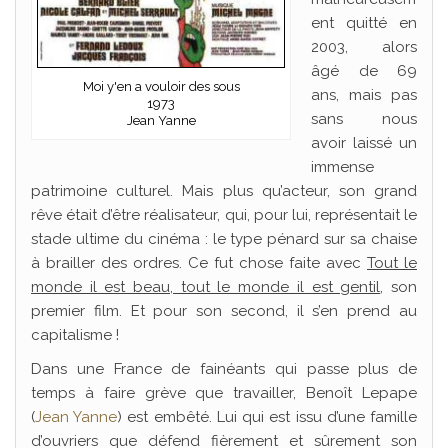
ent quitté en
2003, alors
âgé de 69
Moi y'en a vouloir des sous
ans, mais pas
1973
sans nous
Jean Yanne
avoir laissé un
immense
patrimoine culturel. Mais plus qu’acteur, son grand
rêve était d’être réalisateur, qui, pour lui, représentait le
stade ultime du cinéma : le type pénard sur sa chaise
à brailler des ordres. Ce fut chose faite avec
Tout le
monde il est beau, tout le monde il est gentil
, son
premier film. Et pour son second, il s’en prend au
capitalisme !
Dans une France de fainéants qui passe plus de
temps à faire grève que travailler, Benoît Lepape
(
Jean Yanne
) est embêté. Lui qui est issu d’une famille
d’ouvriers que défend fièrement et sûrement son