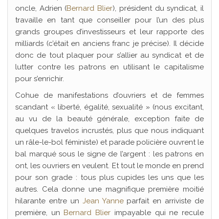
oncle, Adrien (
Bernard Blier
), président du syndicat, il
travaille en tant que conseiller pour l’un des plus
grands groupes d’investisseurs et leur rapporte des
milliards (c’était en anciens franc je précise). Il décide
donc de tout plaquer pour s’allier au syndicat et de
lutter contre les patrons en utilisant le capitalisme
pour s’enrichir.
Cohue de manifestations d’ouvriers et de femmes
scandant « liberté, égalité, sexualité » (nous excitant,
au vu de la beauté générale, exception faite de
quelques travelos incrustés, plus que nous indiquant
un râle-le-bol féministe) et parade policière ouvrent le
bal marqué sous le signe de l’argent : les patrons en
ont, les ouvriers en veulent. Et tout le monde en prend
pour son grade : tous plus cupides les uns que les
autres. Cela donne une magnifique première moitié
hilarante entre un
Jean Yanne
parfait en arriviste de
première, un
Bernard Blier
impayable qui ne recule