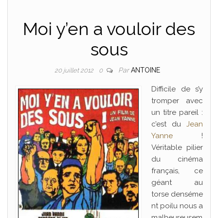
Moi y’en a vouloir des
sous
Par
ANTOINE
20 juillet 2012
0
Difficile de s’y
tromper avec
un titre pareil :
c’est du
Jean
Yanne
!
Véritable pilier
du cinéma
français, ce
géant au
torse denséme
nt poilu nous a
malheureusem