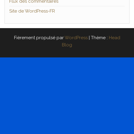
Flux des commentaires
Site de WordPress-FR
Fièrement propulsé par
WordPress
|
Thème :
Head
Blog