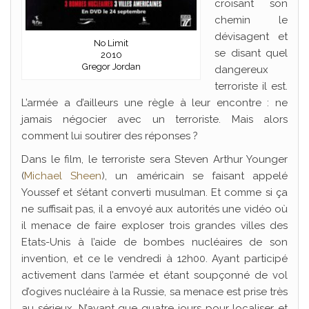
croisant son
chemin le
dévisagent et
No Limit
se disant quel
2010
Gregor Jordan
dangereux
terroriste il est.
L’armée a d’ailleurs une règle à leur encontre : ne
jamais négocier avec un terroriste. Mais alors
comment lui soutirer des réponses ?
Dans le film, le terroriste sera Steven Arthur Younger
(
Michael Sheen
), un américain se faisant appelé
Youssef et s’étant converti musulman. Et comme si ça
ne suffisait pas, il a envoyé aux autorités une vidéo où
il menace de faire exploser trois grandes villes des
Etats-Unis à l’aide de bombes nucléaires de son
invention, et ce le vendredi à 12h00. Ayant participé
activement dans l’armée et étant soupçonné de vol
d’ogives nucléaire à la Russie, sa menace est prise très
au sérieux. N’ayant que quatre jours pour localiser et