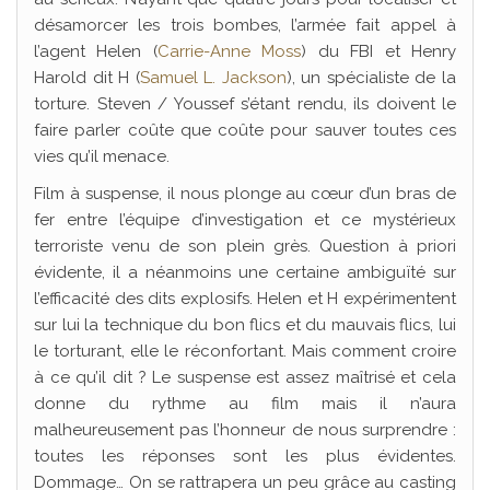
désamorcer les trois bombes, l’armée fait appel à
l’agent Helen (
Carrie-Anne Moss
) du FBI et Henry
Harold dit H (
Samuel L. Jackson
), un spécialiste de la
torture. Steven / Youssef s’étant rendu, ils doivent le
faire parler coûte que coûte pour sauver toutes ces
vies qu’il menace.
Film à suspense, il nous plonge au cœur d’un bras de
fer entre l’équipe d’investigation et ce mystérieux
terroriste venu de son plein grès. Question à priori
évidente, il a néanmoins une certaine ambiguïté sur
l’efficacité des dits explosifs. Helen et H expérimentent
sur lui la technique du bon flics et du mauvais flics, lui
le torturant, elle le réconfortant. Mais comment croire
à ce qu’il dit ? Le suspense est assez maîtrisé et cela
donne du rythme au film mais il n’aura
malheureusement pas l’honneur de nous surprendre :
toutes les réponses sont les plus évidentes.
Dommage… On se rattrapera un peu grâce au casting