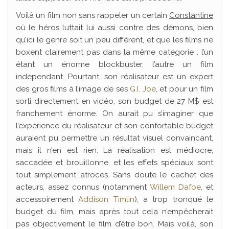
Voilà un film non sans rappeler un certain
Constantine
où le héros luttait lui aussi contre des démons, bien
qu’ici le genre soit un peu différent, et que les films ne
boxent clairement pas dans la même catégorie : l’un
étant un énorme blockbuster, l’autre un film
indépendant. Pourtant, son réalisateur est un expert
des gros films à l’image de ses
G.I. Joe
, et pour un film
sorti directement en vidéo, son budget de 27 M$ est
franchement énorme. On aurait pu s’imaginer que
l’expérience du réalisateur et son confortable budget
auraient pu permettre un résultat visuel convaincant,
mais il n’en est rien. La réalisation est médiocre,
saccadée et brouillonne, et les effets spéciaux sont
tout simplement atroces. Sans doute le cachet des
acteurs, assez connus (notamment
Willem Dafoe
, et
accessoirement
Addison Timlin
), a trop tronqué le
budget du film, mais après tout cela n’empêcherait
pas objectivement le film d’être bon. Mais voilà, son