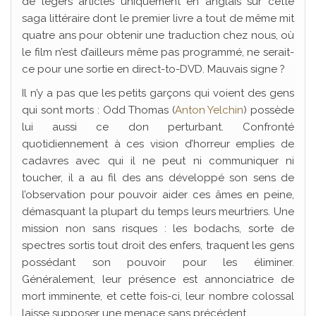
de légers articles uniquement en anglais sur cette
saga littéraire dont le premier livre a tout de même mit
quatre ans pour obtenir une traduction chez nous, où
le film n’est d’ailleurs même pas programmé, ne serait-
ce pour une sortie en direct-to-DVD. Mauvais signe ?
Il n’y a pas que les petits garçons qui voient des gens
qui sont morts : Odd Thomas (
Anton Yelchin
) possède
lui aussi ce don perturbant. Confronté
quotidiennement à ces vision d’horreur emplies de
cadavres avec qui il ne peut ni communiquer ni
toucher, il a au fil des ans développé son sens de
l’observation pour pouvoir aider ces âmes en peine,
démasquant la plupart du temps leurs meurtriers. Une
mission non sans risques : les bodachs, sorte de
spectres sortis tout droit des enfers, traquent les gens
possédant son pouvoir pour les éliminer.
Généralement, leur présence est annonciatrice de
mort imminente, et cette fois-ci, leur nombre colossal
laisse supposer une menace sans précédent…