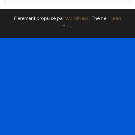
Fièrement propulsé par
WordPress
|
Thème :
Head
Blog