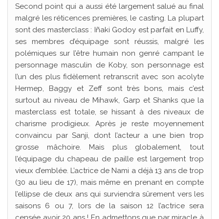
Second point qui a aussi été largement salué au final
malgré les réticences premières, le casting. La plupart
sont des masterclass : Iñaki Godoy est parfait en Luffy,
ses membres d’équipage sont réussis, malgré les
polémiques sur l’être humain non genré campant le
personnage masculin de Koby, son personnage est
l’un des plus fidèlement retranscrit avec son acolyte
Hermep, Baggy et Zeff sont très bons, mais c’est
surtout au niveau de Mihawk, Garp et Shanks que la
masterclass est totale, se hissant à des niveaux de
charisme prodigieux. Après je reste moyennement
convaincu par Sanji, dont l’acteur a une bien trop
grosse mâchoire. Mais plus globalement, tout
l’équipage du chapeau de paille est largement trop
vieux d’emblée. L’actrice de Nami a déjà 13 ans de trop
(30 au lieu de 17), mais même en prenant en compte
l’ellipse de deux ans qui surviendra sûrement vers les
saisons 6 ou 7, lors de la saison 12 l’actrice sera
censée avoir 20 ans ! En admettons que par miracle à