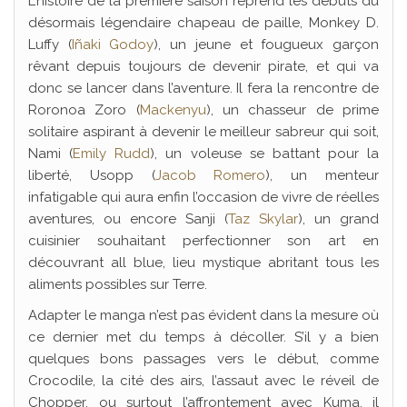
L’histoire de la première saison reprend les débuts du
désormais légendaire chapeau de paille, Monkey D.
Luffy (
Iñaki Godoy
), un jeune et fougueux garçon
rêvant depuis toujours de devenir pirate, et qui va
donc se lancer dans l’aventure. Il fera la rencontre de
Roronoa Zoro (
Mackenyu
), un chasseur de prime
solitaire aspirant à devenir le meilleur sabreur qui soit,
Nami (
Emily Rudd
), un voleuse se battant pour la
liberté, Usopp (
Jacob Romero
), un menteur
infatigable qui aura enfin l’occasion de vivre de réelles
aventures, ou encore Sanji (
Taz Skylar
), un grand
cuisinier souhaitant perfectionner son art en
découvrant all blue, lieu mystique abritant tous les
aliments possibles sur Terre.
Adapter le manga n’est pas évident dans la mesure où
ce dernier met du temps à décoller. S’il y a bien
quelques bons passages vers le début, comme
Crocodile, la cité des airs, l’assaut avec le réveil de
Chopper, ou surtout l’affrontement avec Kuma, il