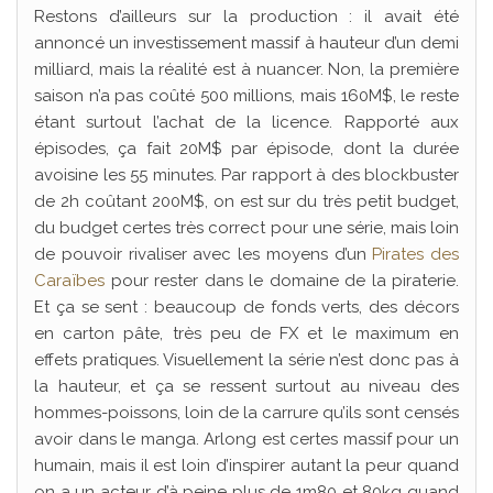
Restons d’ailleurs sur la production : il avait été
annoncé un investissement massif à hauteur d’un demi
milliard, mais la réalité est à nuancer. Non, la première
saison n’a pas coûté 500 millions, mais 160M$, le reste
étant surtout l’achat de la licence. Rapporté aux
épisodes, ça fait 20M$ par épisode, dont la durée
avoisine les 55 minutes. Par rapport à des blockbuster
de 2h coûtant 200M$, on est sur du très petit budget,
du budget certes très correct pour une série, mais loin
de pouvoir rivaliser avec les moyens d’un
Pirates des
Caraïbes
pour rester dans le domaine de la piraterie.
Et ça se sent : beaucoup de fonds verts, des décors
en carton pâte, très peu de FX et le maximum en
effets pratiques. Visuellement la série n’est donc pas à
la hauteur, et ça se ressent surtout au niveau des
hommes-poissons, loin de la carrure qu’ils sont censés
avoir dans le manga. Arlong est certes massif pour un
humain, mais il est loin d’inspirer autant la peur quand
on a un acteur d’à peine plus de 1m80 et 80kg quand