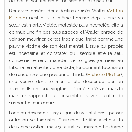
délicat, et son traitement ne sera pas à la hauteur.
Deux vies brisées, deux destins croisés. Walter (
Ashton
Kutcher
) n’est plus le même homme depuis que sa
sœur est morte. Violée, molestée puis incendiée, elle a
connue une fin des plus atroces, et Walter enrage de
voir son meurtrier, certes trisomique, traité comme une
pauvre victime de son état mental. L’issue du procès
est incertaine et constater qu’il semble être le seul
concerné le rend malade. De longues journées au
tribunal en attente du verdicte, lui donnant l’occasion
de rencontrer une personne : Linda (
Michelle Pfeiffer
),
une veuve dont le mari a été descendu par un
« ami ». Ils ont une vingtaine d’années d’écart, mais le
malheur rapproche et ensemble ils vont tenter de
surmonter leurs deuils.
Face au désespoir il n’y a que deux solutions : passer
outre ou se lamenter. Clairement le film a choisit la
deuxième option, mais ça aurait pu marcher. Le drame