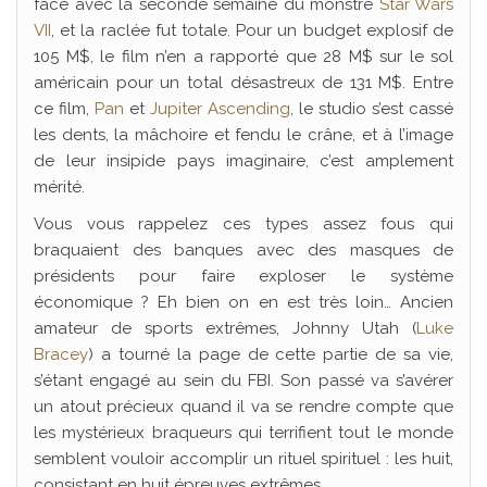
face avec la seconde semaine du monstre
Star Wars
VII
, et la raclée fut totale. Pour un budget explosif de
105 M$, le film n’en a rapporté que 28 M$ sur le sol
américain pour un total désastreux de 131 M$. Entre
ce film,
Pan
et
Jupiter Ascending
, le studio s’est cassé
les dents, la mâchoire et fendu le crâne, et à l’image
de leur insipide pays imaginaire, c’est amplement
mérité.
Vous vous rappelez ces types assez fous qui
braquaient des banques avec des masques de
présidents pour faire exploser le système
économique ? Eh bien on en est très loin… Ancien
amateur de sports extrêmes, Johnny Utah (
Luke
Bracey
) a tourné la page de cette partie de sa vie,
s’étant engagé au sein du FBI. Son passé va s’avérer
un atout précieux quand il va se rendre compte que
les mystérieux braqueurs qui terrifient tout le monde
semblent vouloir accomplir un rituel spirituel : les huit,
consistant en huit épreuves extrêmes.