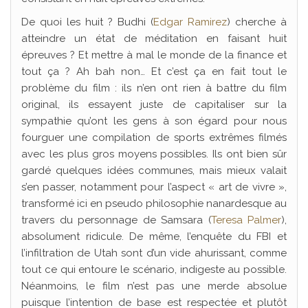
De quoi les huit ? Budhi (
Edgar Ramirez
) cherche à
atteindre un état de méditation en faisant huit
épreuves ? Et mettre à mal le monde de la finance et
tout ça ? Ah bah non… Et c’est ça en fait tout le
problème du film : ils n’en ont rien à battre du film
original, ils essayent juste de capitaliser sur la
sympathie qu’ont les gens à son égard pour nous
fourguer une compilation de sports extrêmes filmés
avec les plus gros moyens possibles. Ils ont bien sûr
gardé quelques idées communes, mais mieux valait
s’en passer, notamment pour l’aspect « art de vivre »,
transformé ici en pseudo philosophie nanardesque au
travers du personnage de Samsara (
Teresa Palmer
),
absolument ridicule. De même, l’enquête du FBI et
l’infiltration de Utah sont d’un vide ahurissant, comme
tout ce qui entoure le scénario, indigeste au possible.
Néanmoins, le film n’est pas une merde absolue
puisque l’intention de base est respectée et plutôt