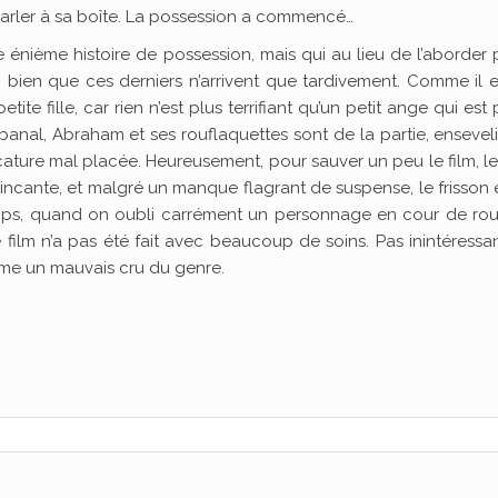
 parler à sa boîte. La possession a commencé…
e énième histoire de possession, mais qui au lieu de l’aborder 
fs, bien que ces derniers n’arrivent que tardivement. Comme il 
te fille, car rien n’est plus terrifiant qu’un petit ange qui est
banal, Abraham et ses rouflaquettes sont de la partie, ensevel
cature mal placée. Heureusement, pour sauver un peu le film, l
aincante, et malgré un manque flagrant de suspense, le frisson e
ps, quand on oubli carrément un personnage en cour de rout
film n’a pas été fait avec beaucoup de soins. Pas inintéressa
ême un mauvais cru du genre.