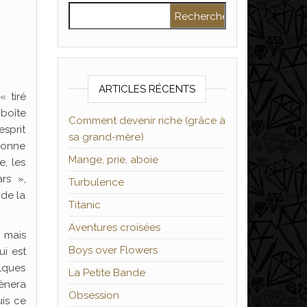
Rechercher :
ARTICLES RÉCENTS
« tiré
 boîte
Comment devenir riche (grâce à
esprit
sa grand-mère)
sonne
Mange, prie, aboie
e, les
rs »,
Turbulence
 de la
Titanic
Aventures croisées
, mais
Boys over Flowers
ui est
elques
La Petite Bande
mènera
Obsession
uis ce