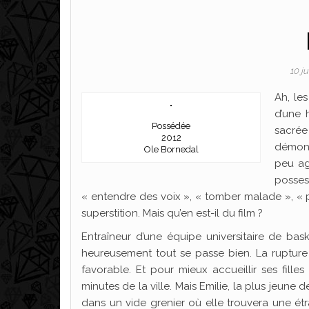
10 j
Ah, les
d’une 
Possédée
sacrée 
2012
démoni
Ole Bornedal
peu ag
posses
« entendre des voix », « tomber malade », « 
superstition. Mais qu’en est-il du film ?
Entraîneur d’une équipe universitaire de bask
heureusement tout se passe bien. La rupture s
favorable. Et pour mieux accueillir ses fille
minutes de la ville. Mais Emilie, la plus jeune 
dans un vide grenier où elle trouvera une ét