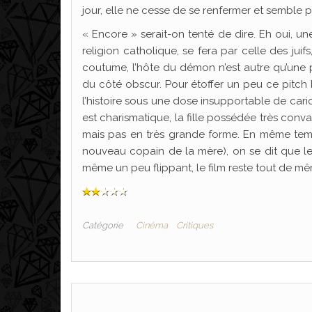
jour, elle ne cesse de se renfermer et semble
« Encore » serait-on tenté de dire. Eh oui, un
religion catholique, se fera par celle des jui
coutume, l’hôte du démon n’est autre qu’une peti
du côté obscur. Pour étoffer un peu ce pitch 
l’histoire sous une dose insupportable de cari
est charismatique, la fille possédée très conv
mais pas en très grande forme. En même tem
nouveau copain de la mère), on se dit que le 
même un peu flippant, le film reste tout de m
Catégorie
Cinéma
Critiques