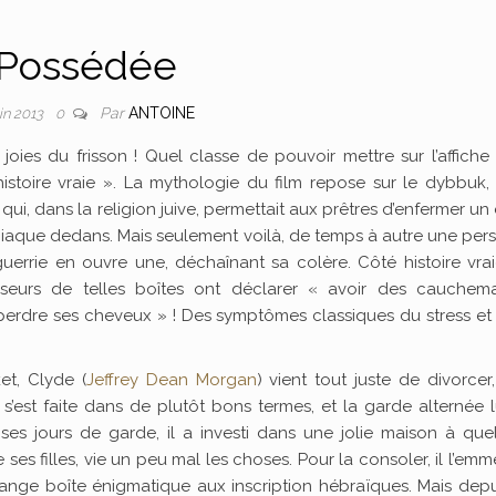
Possédée
Par
ANTOINE
uin 2013
0
 joies du frisson ! Quel classe de pouvoir mettre sur l’affiche 
histoire vraie ». La mythologie du film repose sur le dybbuk,
qui, dans la religion juive, permettait aux prêtres d’enfermer un 
aque dedans. Mais seulement voilà, de temps à autre une per
uerrie en ouvre une, déchaînant sa colère. Côté histoire vrai
seurs de telles boîtes ont déclarer « avoir des cauchema
perdre ses cheveux » ! Des symptômes classiques du stress et
et, Clyde (
Jeffrey Dean Morgan
) vient tout juste de divorcer
’est faite dans de plutôt bons termes, et la garde alternée l
s ses jours de garde, il a investi dans une jolie maison à qu
de ses filles, vie un peu mal les choses. Pour la consoler, il l’em
range boîte énigmatique aux inscription hébraïques. Mais dep