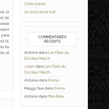
Chien perdu
par la
Au bout de la nuit
est de
 passé
issant
e père
COMMENTAIRES
st là,
RÉCENTS
e (le
Antoine
dans
Les Filles du
nte et
Docteur March
Julien
dans
Les Filles du
Docteur March
Antoine
dans
Emma
Meggy Sue
dans
Emma
Antoine
dans
Miss Bala