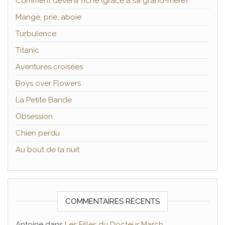
Comment devenir riche (grâce à sa grand-mère)
Mange, prie, aboie
Turbulence
Titanic
Aventures croisées
Boys over Flowers
La Petite Bande
Obsession
Chien perdu
Au bout de la nuit
COMMENTAIRES RÉCENTS
Antoine
dans
Les Filles du Docteur March