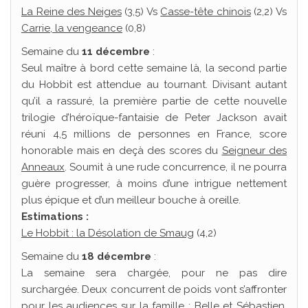
La Reine des Neiges
(3,5) Vs
Casse-tête chinois
(2,2) Vs
Carrie, la vengeance
(0,8)
Semaine du
11 décembre
:
Seul maître à bord cette semaine là, la second partie
du Hobbit est attendue au tournant. Divisant autant
qu’il a rassuré, la première partie de cette nouvelle
trilogie d’héroïque-fantaisie de Peter Jackson avait
réuni 4,5 millions de personnes en France, score
honorable mais en deçà des scores du
Seigneur des
Anneaux
. Soumit à une rude concurrence, il ne pourra
guère progresser, à moins d’une intrigue nettement
plus épique et d’un meilleur bouche à oreille.
Estimations :
Le Hobbit : la Désolation de Smaug
(4,2)
Semaine du
18 décembre
:
La semaine sera chargée, pour ne pas dire
surchargée. Deux concurrent de poids vont s’affronter
pour les audiences sur la famille :
Belle et Sébastien
,