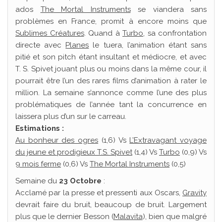
ados
The Mortal Instruments
se viandera sans
problèmes en France, promit à encore moins que
Sublimes Créatures
. Quand à
Turbo
, sa confrontation
directe avec
Planes
le tuera, l’animation étant sans
pitié et son pitch étant insultant et médiocre, et avec
T. S. Spivet jouant plus ou moins dans la même cour, il
pourrait être l’un des rares films d’animation à rater le
million. La semaine s’annonce comme l’une des plus
problématiques de l’année tant la concurrence en
laissera plus d’un sur le carreau.
Estimations :
Au bonheur des ogres
(1,6) Vs
L’Extravagant voyage
du jeune et prodigieux T.S. Spivet
(1,4) Vs
Turbo
(0,9) Vs
9 mois ferme
(0,6) Vs
The Mortal Instruments
(0,5)
Semaine du
23 Octobre
:
Acclamé par la presse et pressenti aux Oscars,
Gravity
devrait faire du bruit, beaucoup de bruit. Largement
plus que le dernier Besson (
Malavita
), bien que malgré