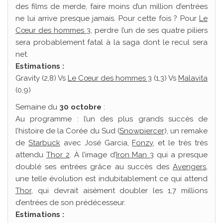
des films de merde, faire moins d’un million d’entrées
ne lui arrive presque jamais. Pour cette fois ? Pour
Le
Cœur des hommes 3
, perdre l’un de ses quatre piliers
sera probablement fatal à la saga dont le recul sera
net.
Estimations :
Gravity (2,8) Vs
Le Cœur des hommes 3
(1,3) Vs
Malavita
(0,9)
Semaine du
30 octobre
:
Au programme : l’un des plus grands succès de
l’histoire de la Corée du Sud (
Snowpiercer
), un remake
de
Starbuck
avec José Garcia,
Fonzy
, et le très très
attendu
Thor 2
. À l’image d’
Iron Man 3
qui a presque
doublé ses entrées grâce au succès des
Avengers
,
une telle évolution est indubitablement ce qui attend
Thor
, qui devrait aisément doubler les 1,7 millions
d’entrées de son prédécesseur.
Estimations :