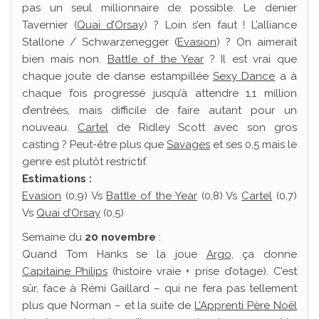
pas un seul millionnaire de possible. Le denier
Tavernier (
Quai d’Orsay
) ? Loin s’en faut ! L’alliance
Stallone / Schwarzenegger (
Evasion
) ? On aimerait
bien mais non.
Battle of the Year
? Il est vrai que
chaque joute de danse estampillée
Sexy Dance
a à
chaque fois progressé jusqu’à attendre 1,1 million
d’entrées, mais difficile de faire autant pour un
nouveau.
Cartel
de Ridley Scott avec son gros
casting ? Peut-être plus que
Savages
et ses 0,5 mais le
genre est plutôt restrictif.
Estimations :
Evasion
(0,9) Vs
Battle of the Year
(0,8) Vs
Cartel
(0,7)
Vs
Quai d’Orsay
(0,5)
Semaine du
20 novembre
:
Quand Tom Hanks se la joue
Argo
, ça donne
Capitaine Philips
(histoire vraie + prise d’otage). C’est
sûr, face à Rémi Gaillard – qui ne fera pas tellement
plus que Norman – et la suite de
L’Apprenti Père Noël