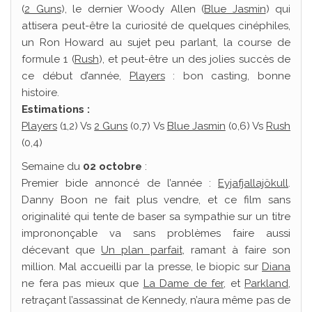
(
2 Guns
), le dernier Woody Allen (
Blue Jasmin
) qui
attisera peut-être la curiosité de quelques cinéphiles,
un Ron Howard au sujet peu parlant, la course de
formule 1 (
Rush
), et peut-être un des jolies succès de
ce début d’année,
Players
: bon casting, bonne
histoire.
Estimations :
Players
(1,2) Vs
2 Guns
(0,7) Vs
Blue Jasmin
(0,6) Vs
Rush
(0,4)
Semaine du
02 octobre
:
Premier bide annoncé de l’année :
Eyjafjallajökull
.
Danny Boon ne fait plus vendre, et ce film sans
originalité qui tente de baser sa sympathie sur un titre
imprononçable va sans problèmes faire aussi
décevant que
Un plan parfait
, ramant à faire son
million. Mal accueilli par la presse, le biopic sur
Diana
ne fera pas mieux que
La Dame de fer
, et
Parkland
,
retraçant l’assassinat de Kennedy, n’aura même pas de