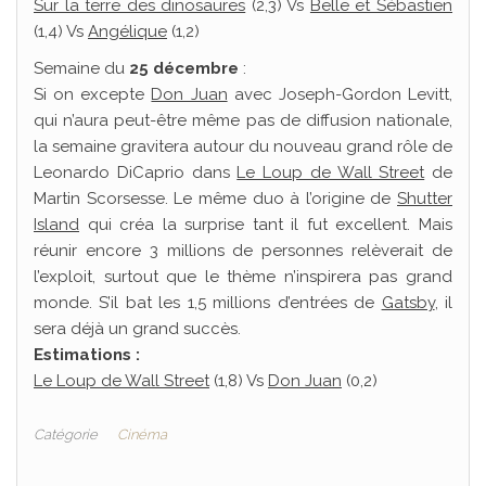
Sur la terre des dinosaures
(2,3) Vs
Belle et Sébastien
(1,4) Vs
Angélique
(1,2)
Semaine du
25 décembre
:
Si on excepte
Don Juan
avec Joseph-Gordon Levitt,
qui n’aura peut-être même pas de diffusion nationale,
la semaine gravitera autour du nouveau grand rôle de
Leonardo DiCaprio dans
Le Loup de Wall Street
de
Martin Scorsesse. Le même duo à l’origine de
Shutter
Island
qui créa la surprise tant il fut excellent. Mais
réunir encore 3 millions de personnes relèverait de
l’exploit, surtout que le thème n’inspirera pas grand
monde. S’il bat les 1,5 millions d’entrées de
Gatsby
, il
sera déjà un grand succès.
Estimations :
Le Loup de Wall Street
(1,8) Vs
Don Juan
(0,2)
Catégorie
Cinéma