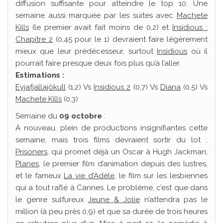
diffusion suffisante pour atteindre le top 10. Une
semaine aussi marquée par les suites avec
Machete
Kills
(le premier avait fait moins de 0,2) et
Insidious :
Chapitre 2
(0,45 pour le 1) devraient faire légèrement
mieux que leur prédécesseur, surtout
Insidious
où il
pourrait faire presque deux fois plus qu’à l’aller.
Estimations :
Eyjafjallajökull
(1,2) Vs
Insidious 2
(0,7) Vs
Diana
(0,5) Vs
Machete Kills
(0,3)
Semaine du
09 octobre
:
À nouveau, plein de productions insignifiantes cette
semaine, mais trois films devraient sortir du lot :
Prisoners
, qui promet déjà un Oscar à Hugh Jackman,
Planes
, le premier film d’animation depuis des lustres,
et le fameux
La vie d’Adèle
, le film sur les lesbiennes
qui a tout raflé à Cannes. Le problème, c’est que dans
le genre sulfureux
Jeune & Jolie
n’attendra pas le
million (à peu près 0,9) et que sa durée de trois heures