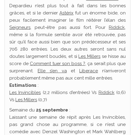
Depardieu n’est plus tout à fait dans les bonnes
grâces, et si le dernier
Astérix
fut un énorme bide, on
peux facilement imaginer le film réitérer l’élan des
Seigneurs
, peut-être pas aussi fort. Pour
Riddick
,
même si la formule semble avoir été retrouvée, pas
sûr qu’il face aussi bien que son prédécesseur et ses
706 280 entrées. Les deux autres seront sans nul
doutes largement boudés, et si
Les Millers
se hisse au
score de
Comment tuer son boss ?
, ça serait plus que
surprenant.
Elle s’en va
et
Liberace
n’arriveront
probablement même pas aux cent mille entrées.
Estimations
:
Les Invincibles
(2,2 millions d’entrées) Vs
Riddick
(0,6)
Vs
Les Millers
(0,7)
Semaine du
25 septembre
:
Laissant une semaine de répit après Les Invincibles,
pas grand chose au programme, si ce n’est une
comédie avec Denzel Washington et Mark Wahlberg