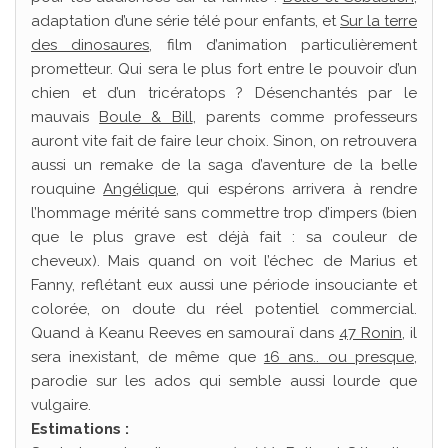
adaptation d’une série télé pour enfants, et
Sur la terre
des dinosaures
, film d’animation particulièrement
prometteur. Qui sera le plus fort entre le pouvoir d’un
chien et d’un tricératops ? Désenchantés par le
mauvais
Boule & Bill
, parents comme professeurs
auront vite fait de faire leur choix. Sinon, on retrouvera
aussi un remake de la saga d’aventure de la belle
rouquine
Angélique
, qui espérons arrivera à rendre
l’hommage mérité sans commettre trop d’impers (bien
que le plus grave est déjà fait : sa couleur de
cheveux). Mais quand on voit l’échec de Marius et
Fanny, reflétant eux aussi une période insouciante et
colorée, on doute du réel potentiel commercial.
Quand à Keanu Reeves en samouraï dans
47 Ronin
, il
sera inexistant, de même que
16 ans.. ou presque
,
parodie sur les ados qui semble aussi lourde que
vulgaire.
Estimations :