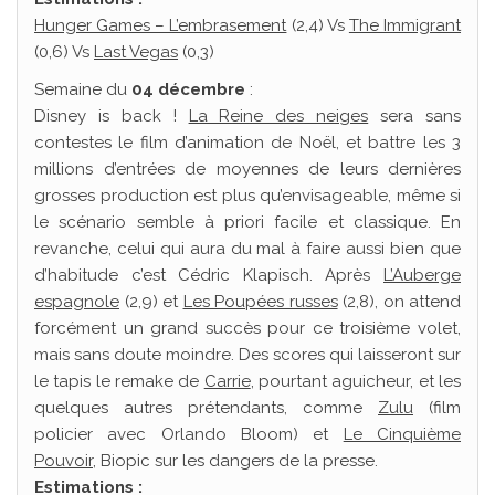
Hunger Games – L’embrasement
(2,4) Vs
The Immigrant
(0,6) Vs
Last Vegas
(0,3)
Semaine du
04 décembre
:
Disney is back !
La Reine des neiges
sera sans
contestes le film d’animation de Noël, et battre les 3
millions d’entrées de moyennes de leurs dernières
grosses production est plus qu’envisageable, même si
le scénario semble à priori facile et classique. En
revanche, celui qui aura du mal à faire aussi bien que
d’habitude c’est Cédric Klapisch. Après
L’Auberge
espagnole
(2,9) et
Les Poupées russes
(2,8), on attend
forcément un grand succès pour ce troisième volet,
mais sans doute moindre. Des scores qui laisseront sur
le tapis le remake de
Carrie
, pourtant aguicheur, et les
quelques autres prétendants, comme
Zulu
(film
policier avec Orlando Bloom) et
Le Cinquième
Pouvoir
, Biopic sur les dangers de la presse.
Estimations :