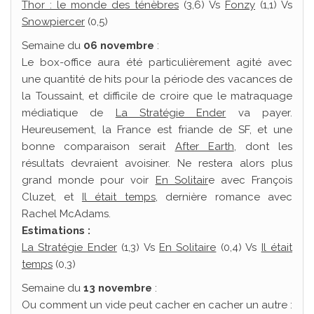
Thor : le monde des ténèbres
(3,6) Vs
Fonzy
(1,1) Vs
Snowpiercer
(0,5)
Semaine du
06 novembre
:
Le box-office aura été particulièrement agité avec
une quantité de hits pour la période des vacances de
la Toussaint, et difficile de croire que le matraquage
médiatique de
La Stratégie Ender
va payer.
Heureusement, la France est friande de SF, et une
bonne comparaison serait
After Earth
, dont les
résultats devraient avoisiner. Ne restera alors plus
grand monde pour voir
En Solitair
e avec François
Cluzet, et
Il était temps
, dernière romance avec
Rachel McAdams.
Estimations :
La Stratégie Ender
(1,3) Vs
En Solitaire
(0,4) Vs
Il était
temps
(0,3)
Semaine du
13 novembre
:
Ou comment un vide peut cacher en cacher un autre :