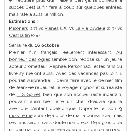
en rebutera plus d’un. Mise à part ça, la comédie à
succès
C’est la fin
fera à coup sûr quelques entrées,
mais ratera aussi le million.
Estimations :
Prisoners
(1,7) Vs
Planes
(1,5) Vs
La Vie d’Adèle
(0,9) Vs
C’est la fin
(0,8)
Semaine du
16 octobre
:
Premier film français réellement intéressant,
Au
bonheur des ogres
semble bon, repose sur un jeune
acteur prometteur (Raphaël Personnaz), et les fans du
livre s’y rueront aussi. Avec des vacances pas loin, il
pourrait surprendre. Il devra faire avec le dernier film
de Jean-Pierre Jeunet, le voyage mignon et surréaliste
de
T. S. Spivet
, bien que son accueil reste incertain,
pouvant aussi bien être un chef d’œuvre qu’une
aventure d’enfant quelconque. Dupontel et son
9
mois ferme
aura déjà plus de mal à convaincre, mais
ses fans seront sans doute nombreux. Déjà gros bide
un peu partout, la dernière adaptation de roman pour