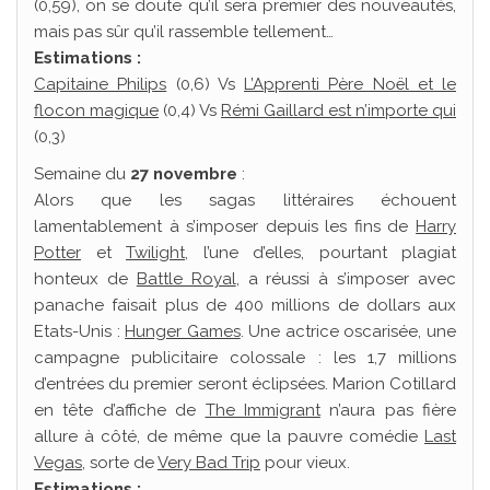
(0,59), on se doute qu’il sera premier des nouveautés,
mais pas sûr qu’il rassemble tellement…
Estimations :
Capitaine Philips
(0,6) Vs
L’Apprenti Père Noël et le
flocon magique
(0,4) Vs
Rémi Gaillard est n’importe qui
(0,3)
Semaine du
27 novembre
:
Alors que les sagas littéraires échouent
lamentablement à s’imposer depuis les fins de
Harry
Potter
et
Twilight
, l’une d’elles, pourtant plagiat
honteux de
Battle Royal
, a réussi à s’imposer avec
panache faisait plus de 400 millions de dollars aux
Etats-Unis :
Hunger Games
. Une actrice oscarisée, une
campagne publicitaire colossale : les 1,7 millions
d’entrées du premier seront éclipsées. Marion Cotillard
en tête d’affiche de
The Immigrant
n’aura pas fière
allure à côté, de même que la pauvre comédie
Last
Vegas
, sorte de
Very Bad Trip
pour vieux.
Estimations :