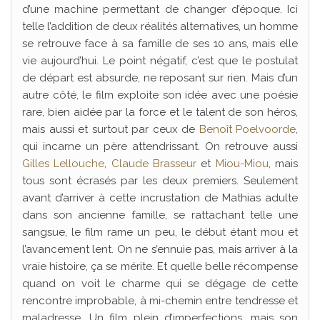
d’une machine permettant de changer d’époque. Ici
telle l’addition de deux réalités alternatives, un homme
se retrouve face à sa famille de ses 10 ans, mais elle
vie aujourd’hui. Le point négatif, c’est que le postulat
de départ est absurde, ne reposant sur rien. Mais d’un
autre côté, le film exploite son idée avec une poésie
rare, bien aidée par la force et le talent de son héros,
mais aussi et surtout par ceux de
Benoît Poelvoorde
,
qui incarne un père attendrissant. On retrouve aussi
Gilles Lellouche
,
Claude Brasseur
et
Miou-Miou
, mais
tous sont écrasés par les deux premiers. Seulement
avant d’arriver à cette incrustation de Mathias adulte
dans son ancienne famille, se rattachant telle une
sangsue, le film rame un peu, le début étant mou et
l’avancement lent. On ne s’ennuie pas, mais arriver à la
vraie histoire, ça se mérite. Et quelle belle récompense
quand on voit le charme qui se dégage de cette
rencontre improbable, à mi-chemin entre tendresse et
maladresse. Un film plein d’imperfections, mais son