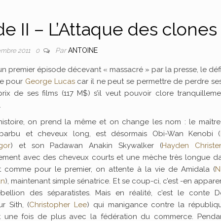
de II – L’Attaque des clones
Par
ANTOINE
embre 2011
0
n premier épisode décevant « massacré » par la presse, le défi
lle pour
George Lucas
car il ne peut se permettre de perdre se
prix de ses films (117 M$) s’il veut pouvoir clore tranquillem
.
’histoire, on prend la même et on change les nom : le maître
barbu et cheveux long, est désormais Obi-Wan Kenobi (
gor
) et son Padawan Anakin Skywalker (
Hayden Christe
ement avec des cheveux courts et une mèche très longue da
t comme pour le premier, on attente à la vie de Amidala (
N
an
), maintenant simple sénatrice. Et se coup-ci, c’est -en appar
bellion des séparatistes. Mais en réalité, c’est le conte D
r Sith, (
Christopher Lee
) qui manigance contre la républiq
ant une fois de plus avec la fédération du commerce. Penda