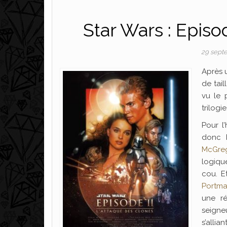
Star Wars : Episo
29 sept
Après u
de tai
vu le 
trilogie
Pour l
donc 
McGre
logiqu
cou. E
Portm
une ré
seigneu
s’alli