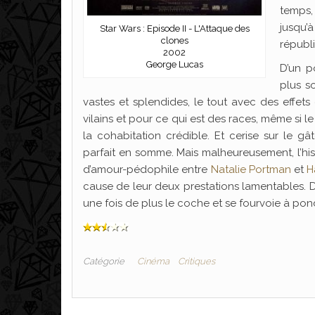
temps,
jusqu’
Star Wars : Episode II - L'Attaque des
clones
républ
2002
George Lucas
D’un p
plus s
vastes et splendides, le tout avec des effets
vilains et pour ce qui est des races, même si 
la cohabitation crédible. Et cerise sur le 
parfait en somme. Mais malheureusement, l’hist
d’amour-pédophile entre
Natalie Portman
et
H
cause de leur deux prestations lamentables. D
une fois de plus le coche et se fourvoie à p
Catégorie
Cinéma
Critiques