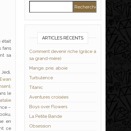
Rechercher :
ARTICLES RÉCENTS
 était
s fans
Comment devenir riche (grâce à
ent sa
sa grand-mère)
Mange, prie, aboie
 Jedi,
Turbulence
Ewan
nsen
),
Titanic
ns le
Aventures croisées
atalie
Boys over Flowers
ence –
ooku,
La Petite Bande
ue en
Obsession
nt ce