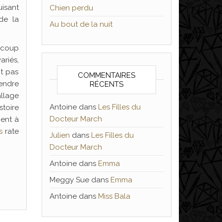
isant
Chien perdu
de la
Au bout de la nuit
aucoup
ariés,
nt pas
COMMENTAIRES
rendre
RÉCENTS
llage
Antoine
dans
Les Filles du
stoire
Docteur March
ent à
s
rate
Julien
dans
Les Filles du
Docteur March
Antoine
dans
Emma
Meggy Sue
dans
Emma
Antoine
dans
Miss Bala