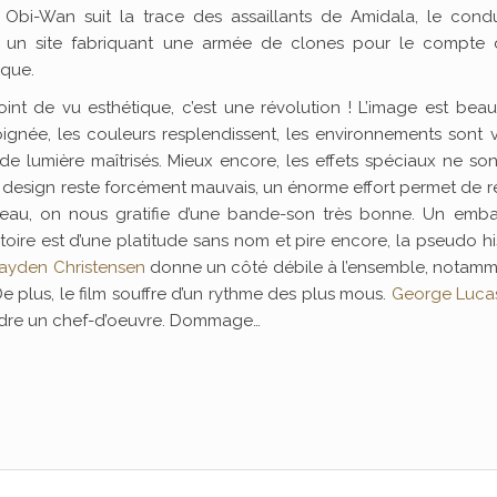
 Obi-Wan suit la trace des assaillants de Amidala, le condu
à un site fabriquant une armée de clones pour le compte 
ique.
oint de vu esthétique, c’est une révolution ! L’image est be
oignée, les couleurs resplendissent, les environnements sont v
 de lumière maîtrisés. Mieux encore, les effets spéciaux ne so
le design reste forcément mauvais, un énorme effort permet de 
gâteau, on nous gratifie d’une bande-son très bonne. Un emba
oire est d’une platitude sans nom et pire encore, la pseudo hi
ayden Christensen
donne un côté débile à l’ensemble, notamm
e plus, le film souffre d’un rythme des plus mous.
George Luca
ondre un chef-d’oeuvre. Dommage…