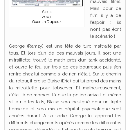
mauvais films.
Mais pour ce
Steak
film, il y a de
2007
Quentin Dupieux
l’espoir : ils
n’ont pas écrit
le scénario !
George (Ramzy) est une tête de turc maltraité par
tous. Et lors d’un de ces mauvais jours, il sort une
mitraillette, trouvé le matin près d’un tank accidenté,
et ouvre le feu sur trois de ces bourreaux puis s’en
rentre chez lui comme si de rien n’était. Sur le chemin
du retour, il croise Blaise (Eric) qui lui prend des mains
la mitraillette pour l’observer. Et malheureusement,
c’était à ce moment là que la police arrivait et même
s’il a nié les faits, Blaise sera inculqué pour un triple
homicide et sera mis en hôpital psychiatrique sept
années durant. A sa sortie, George lui apprend les
différents changements opérés comme les différentes
expressions démodés, le fait que la seule boisson soit