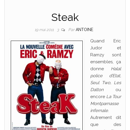
Steak
Par
ANTOINE
19 mai 2011
3
Quand Eric
Judor et
Ramzy sont
ensembles, ça
donne
Halal
police d’Etat,
Seul Two, Les
Dalton
ou
encore
La Tour
Montparnasse
infernale
.
Autrement dit
que des