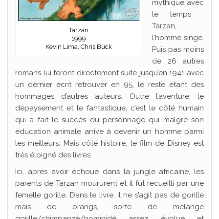
mythique avec
le temps :
Tarzan,
Tarzan
l’homme singe.
1999
Kevin Lima, Chris Buck
Puis pas moins
de 26 autres
romans lui feront directement suite jusqu’en 1941 avec
un dernier écrit retrouver en 95, le reste étant des
hommages d’autres auteurs. Outre l’aventure, le
dépaysement et le fantastique, c’est le côté humain
qui a fait le succès du personnage qui malgré son
éducation animale arrive à devenir un homme parmi
les meilleurs. Mais côté histoire, le film de Disney est
très éloigné des livres.
Ici, après avoir échoué dans la jungle africaine, les
parents de Tarzan moururent et il fut recueilli par une
femelle gorille. Dans le livre, il ne s’agit pas de gorille
mais de orangs, sorte de mélange
gorille/chimpanzé/hominidé assez évolué et