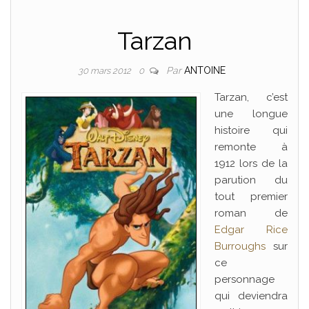
Tarzan
Par
ANTOINE
30 mars 2012
0
Tarzan, c’est
une longue
histoire qui
remonte à
1912 lors de la
parution du
tout premier
roman de
Edgar Rice
Burroughs
sur
ce
personnage
qui deviendra