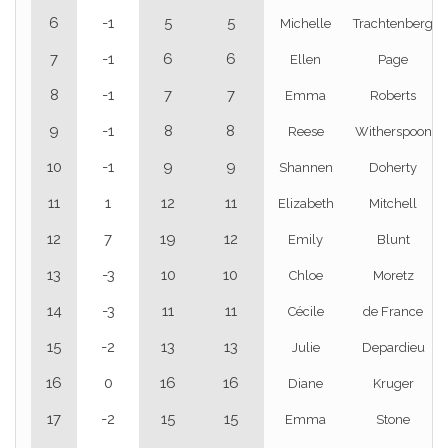
6
-1
5
5
Michelle
Trachtenberg
7
-1
6
6
Ellen
Page
8
-1
7
7
Emma
Roberts
9
-1
8
8
Reese
Witherspoon
10
-1
9
9
Shannen
Doherty
11
1
12
11
Elizabeth
Mitchell
12
7
19
12
Emily
Blunt
13
-3
10
10
Chloe
Moretz
14
-3
11
11
Cécile
de France
15
-2
13
13
Julie
Depardieu
16
0
16
16
Diane
Kruger
17
-2
15
15
Emma
Stone