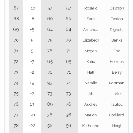
67
-10
57
57
Rosario
Dawson
68
-8
60
60
Sara
Paxton
69
-5
64
64
Amanda
Righetti
70
5
75
70
Elizabeth
Banks
71
5
76
71
Megan
Fox
72
-7
65
65
Katie
Holmes
73
-2
71
71
Hall
Berry
74
19
93
74
Natalie
Portman
75
-2
73
73
Ali
Larter
76
13
89
76
Audrey
Tautou
77
-41
36
36
Marion
Cotillard
78
-22
56
56
Katherine
Heigl