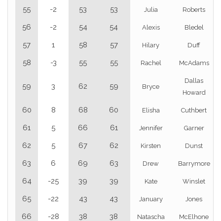
55
-2
53
53
Julia
Roberts
56
-2
54
54
Alexis
Bledel
57
1
58
57
Hilary
Duff
58
-3
55
55
Rachel
McAdams
Dallas
59
3
62
59
Bryce
Howard
60
8
68
60
Elisha
Cuthbert
61
5
66
61
Jennifer
Garner
62
5
67
62
Kirsten
Dunst
63
6
69
63
Drew
Barrymore
64
-25
39
39
Kate
Winslet
65
-22
43
43
January
Jones
66
-28
38
38
Natascha
McElhone