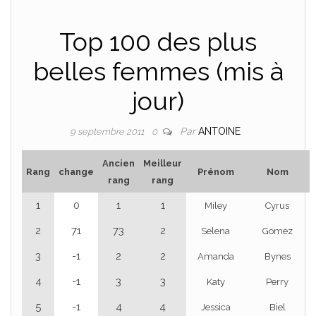
Top 100 des plus
belles femmes (mis à
jour)
Par
ANTOINE
9 septembre 2011
0
Ancien
Meilleur
Rang
change
Prénom
Nom
rang
rang
1
0
1
1
Miley
Cyrus
2
71
73
2
Selena
Gomez
3
-1
2
2
Amanda
Bynes
4
-1
3
3
Katy
Perry
5
-1
4
4
Jessica
Biel