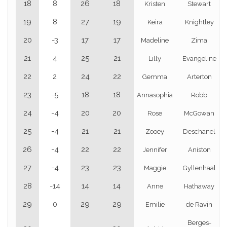
18
8
26
18
Kristen
Stewart
19
8
27
19
Keira
Knightley
20
-3
17
17
Madeline
Zima
21
4
25
21
Lilly
Evangeline
22
2
24
22
Gemma
Arterton
23
-5
18
18
Annasophia
Robb
24
-4
20
20
Rose
McGowan
25
-4
21
21
Zooey
Deschanel
26
-4
22
22
Jennifer
Aniston
27
-4
23
23
Maggie
Gyllenhaal
28
-14
14
14
Anne
Hathaway
29
0
29
29
Emilie
de Ravin
Berges-