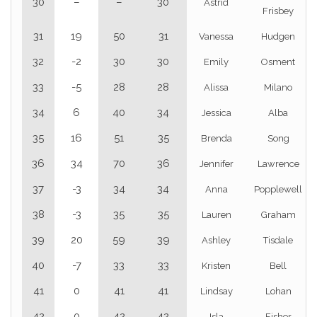
30
–
–
30
Astrid
Frisbey
31
19
50
31
Vanessa
Hudgen
32
-2
30
30
Emily
Osment
33
-5
28
28
Alissa
Milano
34
6
40
34
Jessica
Alba
35
16
51
35
Brenda
Song
36
34
70
36
Jennifer
Lawrence
37
-3
34
34
Anna
Popplewell
38
-3
35
35
Lauren
Graham
39
20
59
39
Ashley
Tisdale
40
-7
33
33
Kristen
Bell
41
0
41
41
Lindsay
Lohan
42
0
42
42
Isla
Fisher