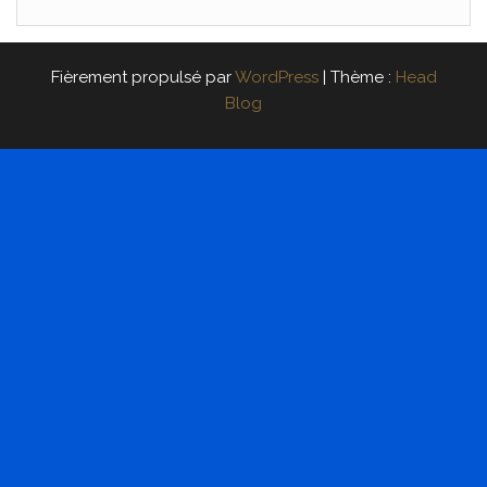
Fièrement propulsé par
WordPress
|
Thème :
Head
Blog