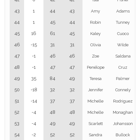
43
1
44
43
Amy
Adams
44
1
45
44
Robin
Tunney
45
16
61
45
Kaley
Cuoco
46
-15
31
31
Olivia
Wilde
47
-1
46
46
Zoe
Saldana
48
-1
47
47
Penélope
Cruz
49
35
84
49
Teresa
Palmer
50
-18
32
32
Jennifer
Connely
51
-14
37
37
Michelle
Rodriguez
52
-4
48
48
Michelle
Monaghan
53
-4
49
49
Scarlett
Johansson
54
-2
52
52
Sandra
Bullock