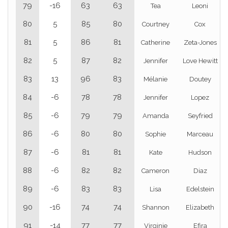
79
-16
63
63
Tea
Leoni
80
5
85
80
Courtney
Cox
81
5
86
81
Catherine
Zeta-Jones
82
5
87
82
Jennifer
Love Hewitt
83
13
96
83
Mélanie
Doutey
84
-6
78
78
Jennifer
Lopez
85
-6
79
79
Amanda
Seyfried
86
-6
80
80
Sophie
Marceau
87
-6
81
81
Kate
Hudson
88
-6
82
82
Cameron
Diaz
89
-6
83
83
Lisa
Edelstein
90
-16
74
74
Shannon
Elizabeth
91
-14
77
77
Virginie
Efira