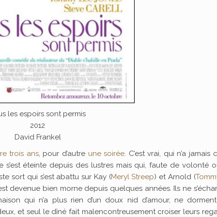
s les espoirs sont permis
2012
David Frankel
re trois ans
, pour d’autre
une soirée
. C’est vrai, qui n’a jamais
 s’est éteinte depuis des lustres mais qui, faute de volonté 
te sort qui s’est abattu sur Kay (
Meryl Streep
) et Arnold (
Tomm
 est devenue bien morne depuis quelques années. Ils ne s’éch
aison qui n’a plus rien d’un doux nid d’amour, ne dorment
ux, et seul le dîné fait malencontreusement croiser leurs reg