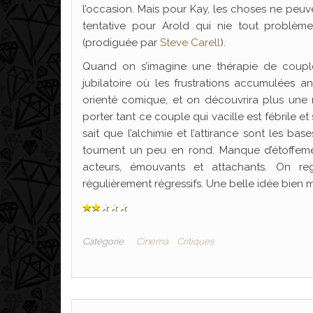
l’occasion. Mais pour Kay, les choses ne peuve
tentative pour Arold qui nie tout problè
(prodiguée par
Steve Carell
).
Quand on s’imagine une thérapie de couple
jubilatoire où les frustrations accumulées a
orienté comique, et on découvrira plus une 
porter tant ce couple qui vacille est fébrile 
sait que l’alchimie et l’attirance sont les ba
tournent un peu en rond. Manque d’étoffeme
acteurs, émouvants et attachants. On reg
régulièrement régressifs. Une belle idée bien
Catégorie
Cinéma
Critiques