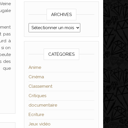
 Veine
ugale
ARCHIVES
Archives
ement
nt pas
urd à
 si on
CATÉGORIES
apeute
s des
Anime
t que
Cinéma
Classement
Critiques
documentaire
Ecriture
Jeux vidéo