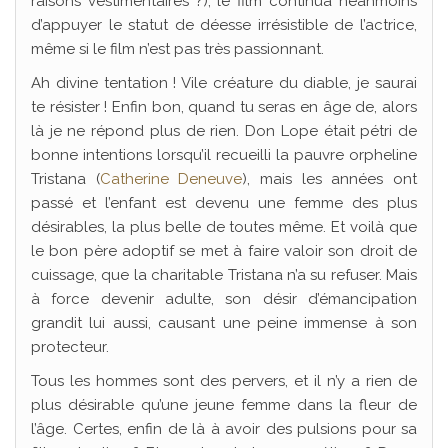
raisons vestimentaires ?), le film continua néanmoins
d’appuyer le statut de déesse irrésistible de l’actrice,
même si le film n’est pas très passionnant.
Ah divine tentation ! Vile créature du diable, je saurai
te résister ! Enfin bon, quand tu seras en âge de, alors
là je ne répond plus de rien. Don Lope était pétri de
bonne intentions lorsqu’il recueilli la pauvre orpheline
Tristana (
Catherine Deneuve
), mais les années ont
passé et l’enfant est devenu une femme des plus
désirables, la plus belle de toutes même. Et voilà que
le bon père adoptif se met à faire valoir son droit de
cuissage, que la charitable Tristana n’a su refuser. Mais
à force devenir adulte, son désir d’émancipation
grandit lui aussi, causant une peine immense à son
protecteur.
Tous les hommes sont des pervers, et il n’y a rien de
plus désirable qu’une jeune femme dans la fleur de
l’âge. Certes, enfin de là à avoir des pulsions pour sa