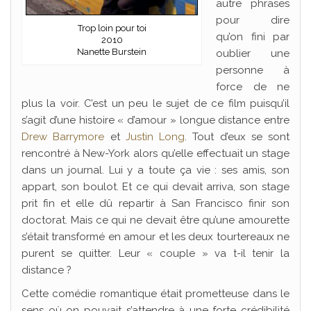
autre phrases
pour dire
Trop loin pour toi
qu’on fini par
2010
Nanette Burstein
oublier une
personne à
force de ne
plus la voir. C’est un peu le sujet de ce film puisqu’il
s’agit d’une histoire « d’amour » longue distance entre
Drew Barrymore
et
Justin Long
. Tout d’eux se sont
rencontré à New-York alors qu’elle effectuait un stage
dans un journal. Lui y a toute ça vie : ses amis, son
appart, son boulot. Et ce qui devait arriva, son stage
prit fin et elle dû repartir à San Francisco finir son
doctorat. Mais ce qui ne devait être qu’une amourette
s’était transformé en amour et les deux tourtereaux ne
purent se quitter. Leur « couple » va t-il tenir la
distance ?
Cette comédie romantique était prometteuse dans le
sens où on pouvait s’attendre à une forte crédibilité