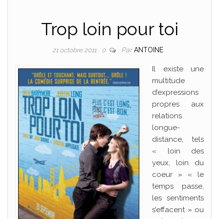
Trop loin pour toi
Par
ANTOINE
21 octobre 2011
0
Il existe une
multitude
d’expressions
propres aux
relations
longue-
distance, tels
« loin des
yeux, loin du
coeur » « le
temps passe,
les sentiments
s’effacent » ou