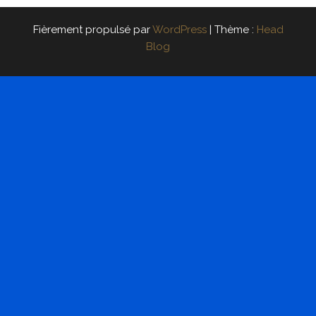
Fièrement propulsé par
WordPress
|
Thème :
Head
Blog