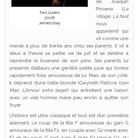
de Joaquin
Phoenix (
Le
Two Lovers
Village, La Nuit
2008
James Gray
nous
appartient
) qui
vit comme une
merde à plus de trente ans chez ses parents. Il vit à
deux à l’heure sa petite vie de juif et se destine à
reprendre le business de son père. Ses parents lui
présente d’ailleurs une gentille petite juive qui tombe
rapidement folle amoureuse de lui. Mais de son côté,
il s’éprend d’une belle blonde (Gwyneth Paltrow (
Iron
Man, L’Amour extra large
)) qui entretient une liaison
avec un vieil homme marié peu enclin à quitter son
foyer.
L’histoire est ultra classique et tout est d’un prévisible
alarmant. Le coup de la fille F amoureuse du gars G
amoureux de la fille F2, en couple avec G2 marié avec
F? et du coup G sort avec F mais F2 largue G2, du