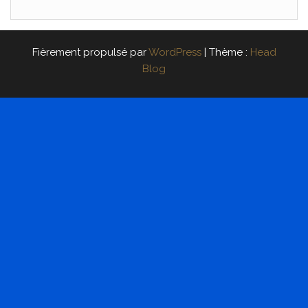
Fièrement propulsé par
WordPress
|
Thème :
Head
Blog