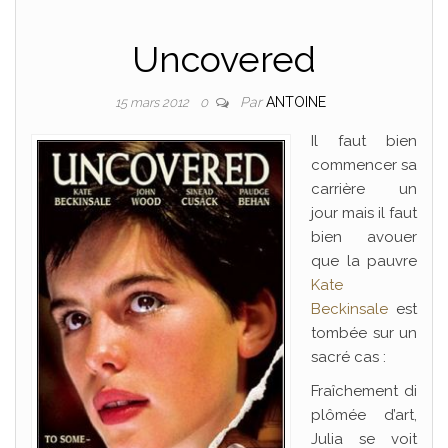
Uncovered
Par
ANTOINE
15 mars 2012
0
Il faut bien
commencer sa
carrière un
jour mais il faut
bien avouer
que la pauvre
Kate
Beckinsale
est
tombée sur un
sacré cas :
Fraîchement di
plômée d’art,
Julia se voit