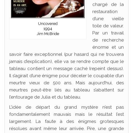
chargé de la
restauration
d’une vieille
Uncovered
toile de valeur.
1994
Par un travail
Jim McBride
de recherche
énorme et un
savoir faire exceptionnel (pur hasard qui ne trouvera
jamais d’explication), elle va se rendre compte que le
tableau contient un message caché (repeint dessus).
Il s’agirait d’une énigme pour déceler le coupable d’un
meurtre vieux de 500 ans. Mais aujourd’hui, des
meurtres peut-être liés au tableau s’abattent sur
l’entourage de Julia et du tableau.
L’idée de départ du grand mystère n’est pas
fondamentalement mauvais mais le résultat l’est
largement. La faute à des énigmes grotesques
résolues avant même leur arrivée. Pire, une grande