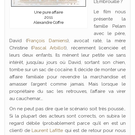
L’Embrouille ?
Le film nous
Une pure affaire
2011
présente la
Alexandre Coffre
famille Pelam
avec le père,
David (
François Damiens
), avocat raté, la mère
Christine (
Pascal Arbillot
), récemment licenciée et
leurs deux enfants. Ils mènent leur petite vie sans
intérêt, jusqu’au jours où David, sortant son chien,
tombe sur un sac de cocaïne. Il décide de monter une
affaire familiale pour revendre la marchandise et
amasser l’argent comme jamais. Mais lorsque le
propriétaire du sac les retrouves, l’affaire va virer
au cauchemar….
On ne peut pas dire que le scénario soit très poussé…
Si la plupart des acteurs sont corrects, on subira le
regard débile (probablement parce qu’il en est un
client) de
Laurent Lafitte
qui est de retour pour nous