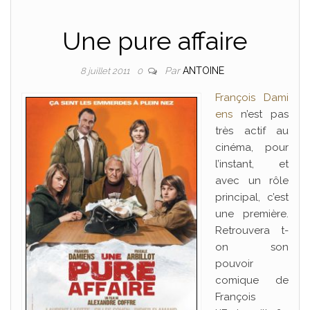
Une pure affaire
Par
ANTOINE
8 juillet 2011
0
François Dami
ens
n’est pas
très actif au
cinéma, pour
l’instant, et
avec un rôle
principal, c’est
une première.
Retrouvera t-
on son
pouvoir
comique de
François