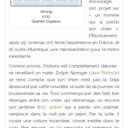
encouragé
son projet sur
Wrong
« un homme
2012
Quentin Dupieux
qui a perdu
son chien ».
Effectivement,
seuls 49 cinémas ont tenté l’expérience en France, et
16 outre Atlantique, une représentation pour le moins
inexistante.
Comme promis, l’histoire est complètement délurée :
se réveillant un matin, Dolph Springer (
Jack Plotnick
)
se rend compte que son chien n’est pas là. Déjà
abasourdi par cette nouvelle, la suite de sa journée va
bouleversée sa vie. Tout commença par des faits très
étranges entre son voisin qui déménage, ou encore
son jardinier (
Eric Judor
) qui a perdu son palmier,
remplacé dans la nuit par un sapin. Par la suite, il
croisa une voiture incendiée, chose inédite dans le
coin. Pire encore, on lui reprocha sa présence au