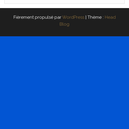
Fièrement propulsé par
WordPress
|
Thème :
Head
Blog