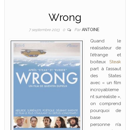
Wrong
Par
ANTOINE
7 septembre 2013
0
Quand le
réalisateur de
l’étrange et
boiteux
Steak
part à l’assaut
des States
avec « un film
incroyableme
nt surréaliste »,
on comprend
pourquoi de
base
personne n’a