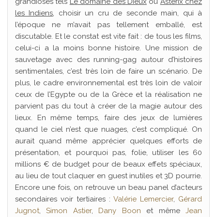
grandioses tels
Le domaine des Dieux
ou
Astérix chez
les Indiens
, choisir un cru de seconde main, qui à
l’époque ne m’avait pas tellement emballé, est
discutable. Et le constat est vite fait : de tous les films,
celui-ci a la moins bonne histoire. Une mission de
sauvetage avec des running-gag autour d’histoires
sentimentales, c’est très loin de faire un scénario. De
plus, le cadre environnemental est très loin de valoir
ceux de l’Egypte ou de la Grèce et la réalisation ne
parvient pas du tout à créer de la magie autour des
lieux. En même temps, faire des jeux de lumières
quand le ciel n’est que nuages, c’est compliqué. On
aurait quand même apprécier quelques efforts de
présentation, et pourquoi pas, folie, utiliser les 60
millions € de budget pour de beaux effets spéciaux,
au lieu de tout claquer en guest inutiles et 3D pourrie.
Encore une fois, on retrouve un beau panel d’acteurs
secondaires voir tertiaires :
Valérie Lemercier
,
Gérard
Jugnot
,
Simon Astier
,
Dany Boon
et même
Jean