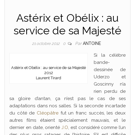
Astérix et Obélix : au
service de sa Majesté
Par
ANTOINE
21 octobre 2012
0
Si la célèbre
bande-
Astérix et Obélix : au service de sa Majesté
dessinée de
2012
Uderzo et
Laurent Tirard
Goscinny n’a
rien perdu de
sa gloire d’antan, ça n’est pas le cas de ses
adaptations dans nos salles. Si la seconde incartade
du côté de
Cléopâtre
fut un franc succès, les deux
autres films étaient spécialement mauvais, et le
dernier en date, orienté
J.O
, est considéré comme l’un
des plus gros ratages de l’histoire. S’il est difficile