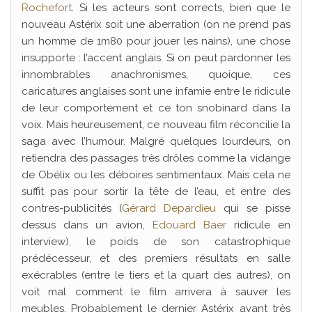
Rochefort
. Si les acteurs sont corrects, bien que le
nouveau Astérix soit une aberration (on ne prend pas
un homme de 1m80 pour jouer les nains), une chose
insupporte : l’accent anglais. Si on peut pardonner les
innombrables anachronismes, quoique, ces
caricatures anglaises sont une infamie entre le ridicule
de leur comportement et ce ton snobinard dans la
voix. Mais heureusement, ce nouveau film réconcilie la
saga avec l’humour. Malgré quelques lourdeurs, on
retiendra des passages très drôles comme la vidange
de Obélix ou les déboires sentimentaux. Mais cela ne
suffit pas pour sortir la tête de l’eau, et entre des
contres-publicités (
Gérard Depardieu
qui se pisse
dessus dans un avion,
Edouard Baer
ridicule en
interview), le poids de son catastrophique
prédécesseur, et des premiers résultats en salle
exécrables (entre le tiers et la quart des autres), on
voit mal comment le film arrivera à sauver les
meubles. Probablement le dernier
Astérix
avant très