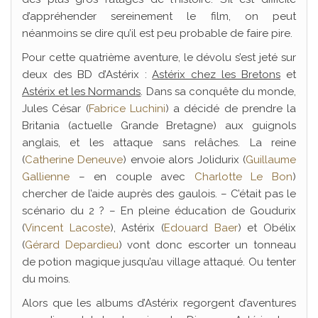
d’appréhender sereinement le film, on peut
néanmoins se dire qu’il est peu probable de faire pire.
Pour cette quatrième aventure, le dévolu s’est jeté sur
deux des BD d’Astérix :
Astérix chez les Bretons
et
Astérix et les Normands
. Dans sa conquête du monde,
Jules César (
Fabrice Luchini
) a décidé de prendre la
Britania (actuelle Grande Bretagne) aux guignols
anglais, et les attaque sans relâches. La reine
(
Catherine Deneuve
) envoie alors Jolidurix (
Guillaume
Gallienne
– en couple avec
Charlotte Le Bon
)
chercher de l’aide auprès des gaulois. – C’était pas le
scénario du 2 ? – En pleine éducation de Goudurix
(
Vincent Lacoste
), Astérix (
Edouard Baer
) et Obélix
(
Gérard Depardieu
) vont donc escorter un tonneau
de potion magique jusqu’au village attaqué. Ou tenter
du moins.
Alors que les albums d’Astérix regorgent d’aventures