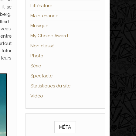
Littérature
 il se
nberg,
Maintenance
ier) :
Musique
niveau
My Choice Award
 entre
urtout
Non classé
 futur
Photo
teurs
Série
Spectacle
Statistiques du site
Vidéo
MÉTA