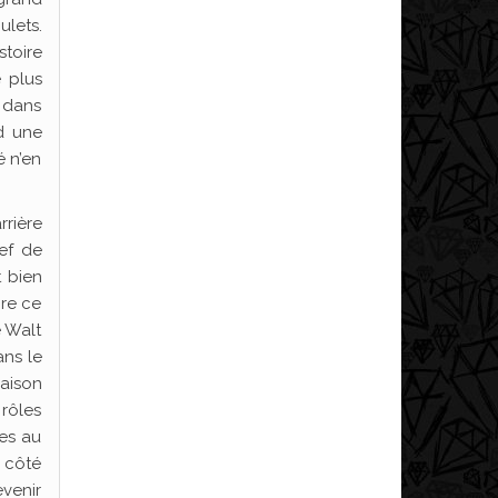
ulets.
stoire
 plus
é dans
d une
é n’en
rrière
ef de
t bien
ire ce
e Walt
ans le
saison
 rôles
tes au
u côté
evenir