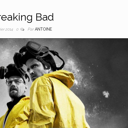
reaking Bad
Par
ANTOINE
rier 2014
0