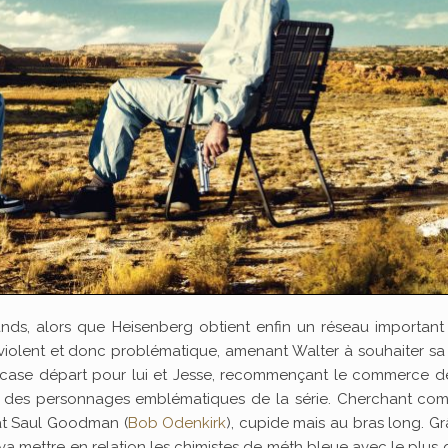
ds, alors que Heisenberg obtient enfin un réseau important
 violent et donc problématique, amenant Walter à souhaiter sa
 case départ pour lui et Jesse, recommençant le commerce de
ner des personnages emblématiques de la série. Cherchant co
ocat Saul Goodman (
Bob Odenkirk
), cupide mais au bras long. G
il va mettre en relation les chimistes de méth bleue avec le plus