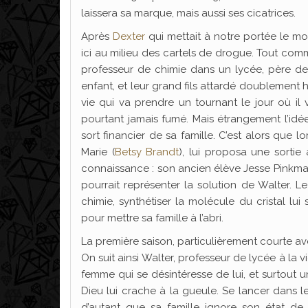
laissera sa marque, mais aussi ses cicatrices.
Après
Dexter
qui mettait à notre portée le mon
ici au milieu des cartels de drogue. Tout com
professeur de chimie dans un lycée, père de
enfant, et leur grand fils attardé doublement 
vie qui va prendre un tournant le jour où il 
pourtant jamais fumé. Mais étrangement l’idée
sort financier de sa famille. C’est alors que 
Marie (
Betsy Brandt
), lui proposa une sortie
connaissance : son ancien élève Jesse Pinkma
pourrait représenter la solution de Walter. 
chimie, synthétiser la molécule du cristal lui
pour mettre sa famille à l’abri.
La première saison, particulièrement courte a
On suit ainsi Walter, professeur de lycée à la v
femme qui se désintéresse de lui, et surtout
Dieu lui crache à la gueule. Se lancer dans le
d’autant que sa famille ignore son état de 