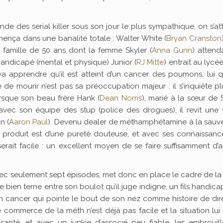
de des serial killer sous son jour le plus sympathique, on s’a
mença dans une banalité totale : Walter White (
Bryan Cranston
 famille de 50 ans dont la femme Skyler (
Anna Gunn
) attend
handicapé (mental et physique) Junior (
RJ Mitte
) entrait au lycé
va apprendre qu’il est atteint d’un cancer des poumons, lui q
 de mourir n’est pas sa préoccupation majeur : il s’inquiète p
lorsque son beau frère Hank (
Dean Norris
), marié à la sœur de 
 avec son équipe des stup (police des drogues), il revit une v
n (
Aaron Paul
). Devenu dealer de méthamphétamine à la sauvet
Le produit est d’une pureté douteuse, et avec ses connaissan
 serait facile : un excellent moyen de se faire suffisamment d’
vec seulement sept épisodes, met donc en place le cadre de la 
ie bien terne entre son boulot qu’il juge indigne, un fils handica
 un cancer qui pointe le bout de son nez comme histoire de di
 commerce de la méth n’est déjà pas facile et la situation lui
santé, et avec un junkie d’associé peu fiable, les embrouill