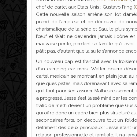
chef de cartel aux Etats-Unis : Gustavo Fring (
Cette nouvelle saison amène son lot d’amélio
prend de l’ampleur et on découvre de nouv
charismatique de la série et Saul le plus sym
l’œuf et Walt ne deviendra jamais l’icône e
mauvaise pente, perdant sa famille qu’il avait 
pâtit pas, d’autant que la suite s’annonce enc
Un nouveau cap est franchit avec la troisième s
d’un camping-car moisi, Walter pourra désor
cartel mexicain se montrant en plein jour, au
quelques pistes, mais dorénavant avec sa rémiss
qu’il faut pour s’en assurer. Malheureusement,
a progressé, Jesse s’est laissé miné par les co
trafic de méth devient un problème que Gus se
qui offre donc un cadre bien plus structuré au
secondaires forts, on découvre tout un folklo
détriment des deux principaux : Jesse étant u
relation professionnelle et familiale. Il n’a ja