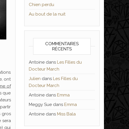
Chien perdu
Au bout de la nuit
COMMENTAIRES
RÉCENTS
Antoine
dans
Les Filles du
Docteur March
ations
Julien
dans
Les Filles du
e, ont
Docteur March
me of
ns que
Antoine
dans
Emma
ateurs
Meggy Sue
dans
Emma
partir
s gros
Antoine
dans
Miss Bala
e sera
e) qui