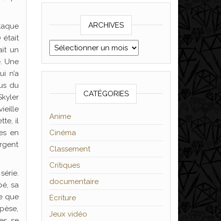
ARCHIVES
ttaque
) était
Archives
ait un
e. Une
ui n’a
lus du
CATÉGORIES
Skyler
ieille
Anime
te, il
ces en
Cinéma
argent
Classement
Critiques
série.
documentaire
pé, sa
re que
Ecriture
 pèse,
Jeux vidéo
es se