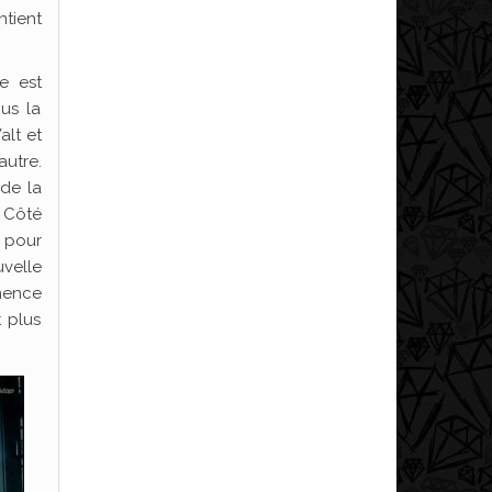
ntient
e est
us la
lt et
autre.
 de la
. Côté
r pour
velle
mmence
t plus