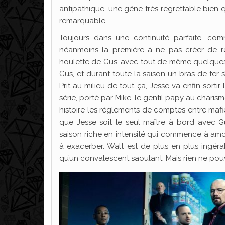
antipathique, une gêne très regrettable bien q
remarquable.
Toujours dans une continuité parfaite, comm
néanmoins la première à ne pas créer de rée
houlette de Gus, avec tout de même quelques
Gus, et durant toute la saison un bras de fer 
Prit au milieu de tout ça, Jesse va enfin sorti
série, porté par Mike, le gentil papy au chari
histoire les règlements de comptes entre mafi
que Jesse soit le seul maître à bord avec G
saison riche en intensité qui commence à amo
à exacerber. Walt est de plus en plus ingérab
qu’un convalescent saoulant. Mais rien ne pouv