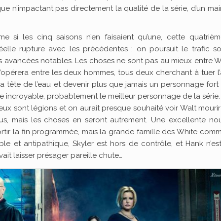
ue n’impactant pas directement la qualité de la série, d’un mai
e si les cinq saisons n’en faisaient qu’une, cette quatrièm
lle rupture avec les précédentes : on poursuit le trafic so
 avancées notables. Les choses ne sont pas au mieux entre Wa
s’opérera entre les deux hommes, tous deux cherchant à tuer l’
r la tête de l’eau et devenir plus que jamais un personnage fort
sme incroyable, probablement le meilleur personnage de la série
eux sont légions et on aurait presque souhaité voir Walt mouri
us, mais les choses en seront autrement. Une excellente nou
rtir la fin programmée, mais la grande famille des White co
le et antipathique, Skyler est hors de contrôle, et Hank n’es
ait laisser présager pareille chute…