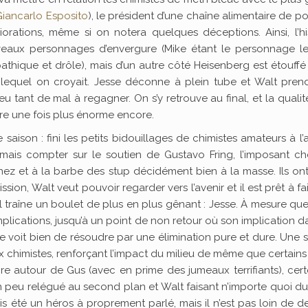
Giancarlo Esposito
), le président d’une chaîne alimentaire de po
rations, même si on notera quelques déceptions. Ainsi, l’hi
eaux personnages d’envergure (Mike étant le personnage le
pathique et drôle), mais d’un autre côté Heisenberg est étouff
n lequel on croyait. Jesse déconne à plein tube et Walt pren
eu tant de mal à regagner. On s’y retrouve au final, et la qualit
ore une fois plus énorme encore.
aison : fini les petits bidouillages de chimistes amateurs à l’a
mais compter sur le soutien de Gustavo Fring, l’imposant ch
 nez et à la barbe des stup décidément bien à la masse. Ils on
ion, Walt veut pouvoir regarder vers l’avenir et il est prêt à fa
 il traîne un boulet de plus en plus gênant : Jesse. À mesure qu
mplications, jusqu’à un point de non retour où son implication d
 voit bien de résoudre par une élimination pure et dure. Une 
x chimistes, renforçant l’impact du milieu de même que certains
re autour de Gus (avec en prime des jumeaux terrifiants), cer
n peu relégué au second plan et Walt faisant n’importe quoi d
mais été un héros à proprement parlé, mais il n’est pas loin de d