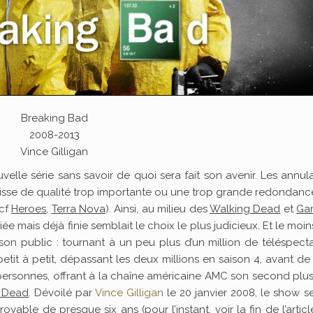
Breaking Bad
2008-2013
Vince Gilligan
uvelle série sans savoir de quoi sera fait son avenir. Les annul
baisse de qualité trop importante ou une trop grande redondanc
(cf
Heroes
,
Terra Nova
). Ainsi, au milieu des
Walking Dead
et
Ga
ée mais déjà finie semblait le choix le plus judicieux. Et le moi
é son public : tournant à un peu plus d’un million de téléspect
etit à petit, dépassant les deux millions en saison 4, avant de 
personnes, offrant à la chaîne américaine AMC son second plu
 Dead
. Dévoilé par
Vince Gilligan
le 20 janvier 2008, le show s
yable de presque six ans (pour l’instant, voir la fin de l’articl