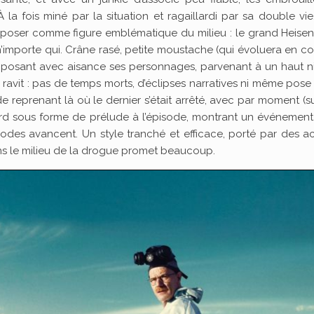
À la fois miné par la situation et ragaillardi par sa double vie,
se poser comme figure emblématique du milieu : le grand Heise
’importe qui. Crâne rasé, petite moustache (qui évoluera en coll
, imposant avec aisance ses personnages, parvenant à un haut 
 ravit : pas de temps morts, d’éclipses narratives ni même pose
de reprenant là où le dernier s’était arrêté, avec par moment (s
ard sous forme de prélude à l’épisode, montrant un événement
des avancent. Un style tranché et efficace, porté par des ac
s le milieu de la drogue promet beaucoup.