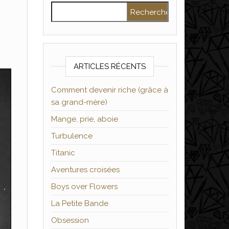
Rechercher :
ARTICLES RÉCENTS
Comment devenir riche (grâce à
sa grand-mère)
Mange, prie, aboie
Turbulence
Titanic
Aventures croisées
Boys over Flowers
La Petite Bande
Obsession