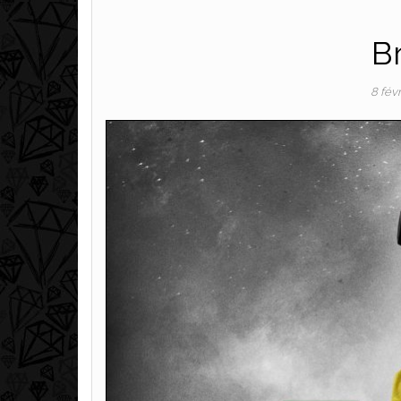
B
8 fév