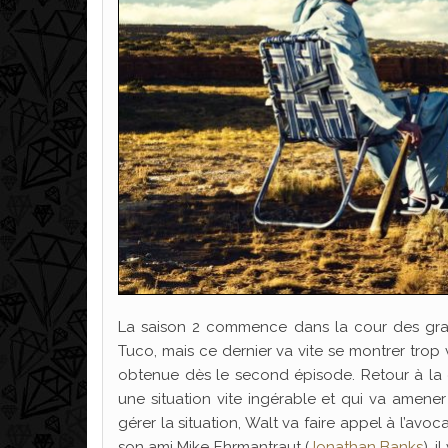
La saison 2 commence dans la cour des gran
Tuco, mais ce dernier va vite se montrer trop
obtenue dès le second épisode. Retour à la
une situation vite ingérable et qui va ame
gérer la situation, Walt va faire appel à l’av
son ami Mike Ehrmantraut (
Jonathan Banks
), 