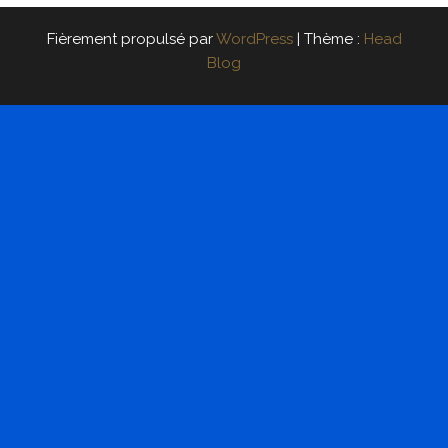
Fièrement propulsé par
WordPress
|
Thème :
Head
Blog