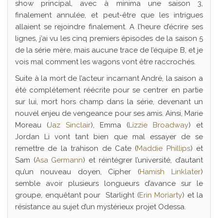
show principal, avec à minima une saison 3,
finalement annulée, et peut-être que les intrigues
allaient se rejoindre finalement. A l’heure d’écrire ses
lignes, j’ai vu les cinq premiers épisodes de la saison 5
de la série mère, mais aucune trace de l’équipe B, et je
vois mal comment les wagons vont être raccrochés.
Suite à la mort de l’acteur incarnant André, la saison a
été complétement réécrite pour se centrer en partie
sur lui, mort hors champ dans la série, devenant un
nouvel enjeu de vengeance pour ses amis. Ainsi, Marie
Moreau (
Jaz Sinclair
), Emma (
Lizzie Broadway
) et
Jordan Li vont tant bien que mal essayer de se
remettre de la trahison de Cate (
Maddie Phillips
) et
Sam (
Asa Germann
) et réintégrer l’université, d’autant
qu’un nouveau doyen, Cipher (
Hamish Linklater
)
semble avoir plusieurs longueurs d’avance sur le
groupe, enquêtant pour Starlight (
Erin Moriarty
) et la
résistance au sujet d’un mystérieux projet Odessa.