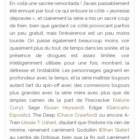
En voilà une sacrée remontada ! J’avais passablement
été ennuyé par tout ce qui entoure le côté « jeunesse
dépravée », et clairement la série a mis un sacré coup
de frein, bien que gardant ce côté provocant parfois
un peu gratuit, mais l’irrévérence est un peu moins
lourde. On passe également beaucoup moins, voir
quasiment plus du tout, de temps dans les soirée, et la
présence de drogues est assez limitée, voir
intelligemment utilisée pour une fois, montrant la
détresse et l’instabilité. Les personnages gagnent en
profondeur avec le temps, et la série maîtrise toujours
autant l’art du spin-off avec des connexions toujours
plus grandes avec la série mère avec plus que de
simples cameo de la part de Firecracker (
Valorie
Curry
), Sage (
Susan Heyward
), Edgar (
Giancarlo
Esposito
), The Deep (
Chace Crawford
) ou encore A-
Train (
Jessie T. Usher
), d’autant que l’histoire n’a rien de
minime, ramenant carrément Godolkin (
Ethan Slater
)
au centre de l’intrigue, bien que la fin soit carrément