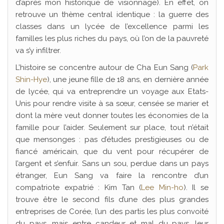
d’après mon historique de visionnage). En effet, on
retrouve un thème central identique : la guerre des
classes dans un lycée de l’excellence parmi les
familles les plus riches du pays, où l’on de la pauvreté
va s’y infiltrer.
L’histoire se concentre autour de Cha Eun Sang (
Park
Shin-Hye
), une jeune fille de 18 ans, en dernière année
de lycée, qui va entreprendre un voyage aux Etats-
Unis pour rendre visite à sa sœur, censée se marier et
dont la mère veut donner toutes les économies de la
famille pour l’aider. Seulement sur place, tout n’était
que mensonges : pas d’études prestigieuses ou de
fiancé américain, que du vent pour récupérer de
l’argent et s’enfuir. Sans un sou, perdue dans un pays
étranger, Eun Sang va faire la rencontre d’un
compatriote expatrié : Kim Tan (
Lee Min-ho
). Il se
trouve être le second fils d’une des plus grandes
entreprises de Corée, l’un des partis les plus convoité
du pays, mais entre candeur et mal du pays, leur