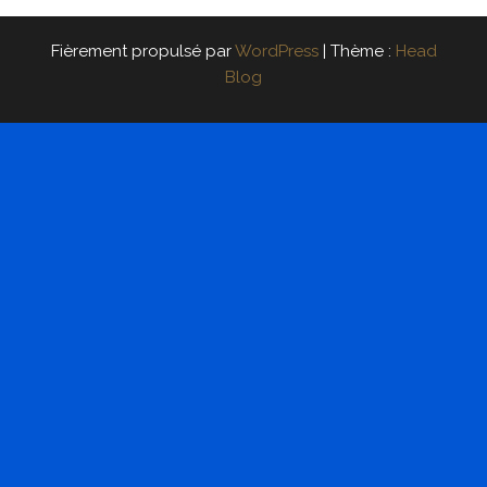
Fièrement propulsé par
WordPress
|
Thème :
Head
Blog