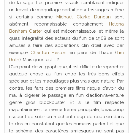
de la saga. Les premiers visuels semblaient indiquer
un travail de maquillage parfait pour les singes, même
si certains comme
Michael Clarke Duncan
sont
aisément reconnaissable contrairement
Helena
Bonham Carter
qui est méconnaissable, et même la
quasi intégralité des acteurs du film de 1968 se sont
amusés à faire des apparitions clin d’œil avec par
exemple
Charlton Heston
en père de Thade (
Tim
Roth
). Mais qu’en est-il ?
D’un point de vu graphique, il est difficile de reprocher
quelque chose au film entre les très bons effets
spéciaux et les maquillages plus vrais que nature. Par
contre, les fans des premiers films risque d’avoir du
mal à digérer le passage en film d’action/aventure
genre gros blockbuster. Et si le film respecte
majoritairement la même trame principale, beaucoup
risquent de subir un méchant coup de couteau dans
le dos en constatant que les humains parlent et que
le schéma des caractères simiesques ne sont pas