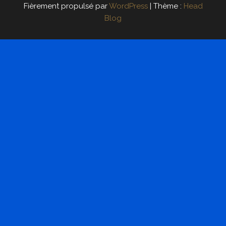
Fièrement propulsé par
WordPress
|
Thème :
Head
Blog