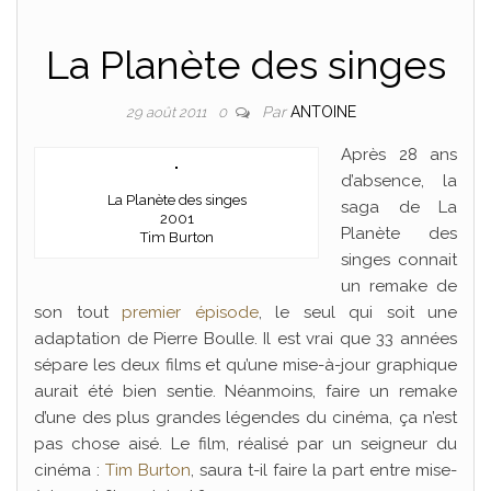
La Planète des singes
Par
ANTOINE
29 août 2011
0
Après 28 ans
d’absence, la
La Planète des singes
saga de La
2001
Planète des
Tim Burton
singes connait
un remake de
son tout
premier épisode
, le seul qui soit une
adaptation de Pierre Boulle. Il est vrai que 33 années
sépare les deux films et qu’une mise-à-jour graphique
aurait été bien sentie. Néanmoins, faire un remake
d’une des plus grandes légendes du cinéma, ça n’est
pas chose aisé. Le film, réalisé par un seigneur du
cinéma :
Tim Burton
, saura t-il faire la part entre mise-